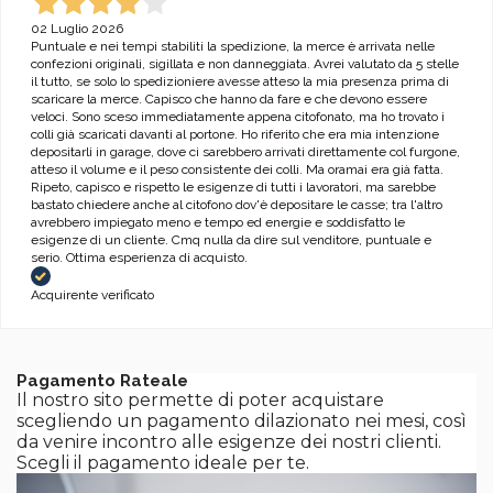
02 Luglio 2026
Puntuale e nei tempi stabiliti la spedizione, la merce è arrivata nelle
confezioni originali, sigillata e non danneggiata. Avrei valutato da 5 stelle
il tutto, se solo lo spedizioniere avesse atteso la mia presenza prima di
scaricare la merce. Capisco che hanno da fare e che devono essere
veloci. Sono sceso immediatamente appena citofonato, ma ho trovato i
colli già scaricati davanti al portone. Ho riferito che era mia intenzione
depositarli in garage, dove ci sarebbero arrivati direttamente col furgone,
atteso il volume e il peso consistente dei colli. Ma oramai era già fatta.
Ripeto, capisco e rispetto le esigenze di tutti i lavoratori, ma sarebbe
bastato chiedere anche al citofono dov'è depositare le casse; tra l'altro
avrebbero impiegato meno e tempo ed energie e soddisfatto le
esigenze di un cliente. Cmq nulla da dire sul venditore, puntuale e
serio. Ottima esperienza di acquisto.
Acquirente verificato
Pagamento Rateale
Il nostro sito permette di poter acquistare
scegliendo un pagamento dilazionato nei mesi, così
da venire incontro alle esigenze dei nostri clienti.
Scegli il pagamento ideale per te.