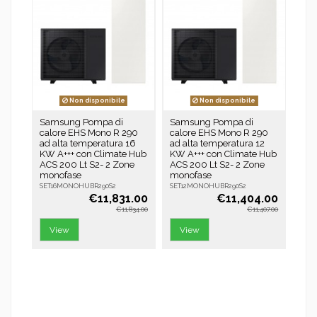
Non disponibile
Non disponibile
Samsung Pompa di
Samsung Pompa di
Sam
calore EHS Mono R 290
calore EHS Mono R 290
cal
ad alta temperatura 16
ad alta temperatura 12
ad 
KW A+++ con Climate Hub
KW A+++ con Climate Hub
KW 
ACS 200 Lt S2- 2 Zone
ACS 200 Lt S2- 2 Zone
ACS
monofase
monofase
mon
SET16MONOHUBR290S2
SET12MONOHUBR290S2
SET
€11,831.00
€11,404.00
€11,834.00
€11,407.00
View
View
V