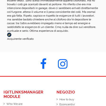
essere veloci. Sono sceso immediatamente appena citofonato, ma ho
trovato i colli già scaricati davanti al portone. Ho riferito che era mia
intenzione depositarli in garage, dove ci sarebbero arrivati direttamente
col furgone, atteso il volume e il peso consistente dei colli. Ma oramai
era già fatta. Ripeto, capisco e rispetto le esigenze di tutti i lavoratori,
ma sarebbe bastato chiedere anche al citofono dov'è depositare le
casse; tra l'altro avrebbero impiegato meno e tempo ed energie e
soddisfatto le esigenze di un cliente. Cmq nulla da dire sul venditore,
puntuale e serio. Ottima esperienza di acquisto.
Acquirente verificato
IQITLINKSMANAGER
NEGOZIO
MODULE
How to buy
Who We are
Ecoincentivi