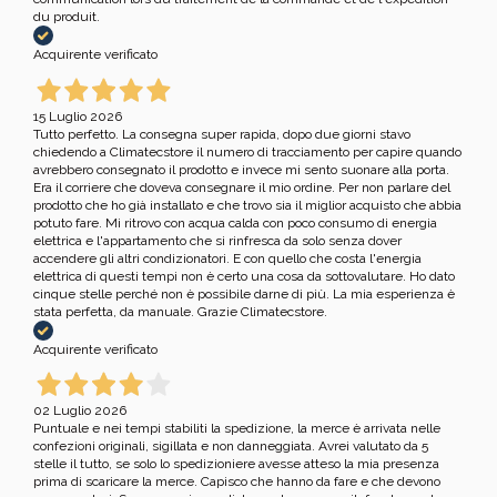
du produit.
Acquirente verificato
15 Luglio 2026
Tutto perfetto. La consegna super rapida, dopo due giorni stavo
chiedendo a Climatecstore il numero di tracciamento per capire quando
avrebbero consegnato il prodotto e invece mi sento suonare alla porta.
Era il corriere che doveva consegnare il mio ordine. Per non parlare del
prodotto che ho già installato e che trovo sia il miglior acquisto che abbia
potuto fare. Mi ritrovo con acqua calda con poco consumo di energia
elettrica e l'appartamento che si rinfresca da solo senza dover
accendere gli altri condizionatori. E con quello che costa l'energia
elettrica di questi tempi non è certo una cosa da sottovalutare. Ho dato
cinque stelle perché non è possibile darne di più. La mia esperienza è
stata perfetta, da manuale. Grazie Climatecstore.
Acquirente verificato
02 Luglio 2026
Puntuale e nei tempi stabiliti la spedizione, la merce è arrivata nelle
confezioni originali, sigillata e non danneggiata. Avrei valutato da 5
stelle il tutto, se solo lo spedizioniere avesse atteso la mia presenza
prima di scaricare la merce. Capisco che hanno da fare e che devono