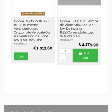
Non disponibile
Innova Ducto Multi SLC +
Innova FULDA M1 Pompa
GR
600 Dc Inverter
di Calore Aria/Acqua 12
PL
Ventilconvettore
kW Dc Inverter
GW
Orizzontale Verticale Con
R290Comando Incluso
K6
n 2 Ventilatori / 2 Zone
Wifi V220 A+++
U. 
KW 3.80 Raff/Risc
180
P07000047K
R32
€4,279.99
F53000237A
€1,012.60
10161
Add to
View
cart