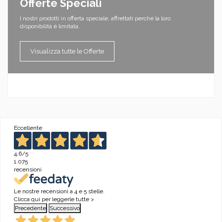
Offerte Speciali
I nostri prodotti in offerta speciale, affrettati perché la loro
disponibilità è limitata.
Visualizza tutte le Offerte
Eccellente
4,6
/5
1.075
recensioni
Le nostre recensioni a 4 e 5 stelle.
Clicca qui per leggerle tutte >
Precedente
Successivo