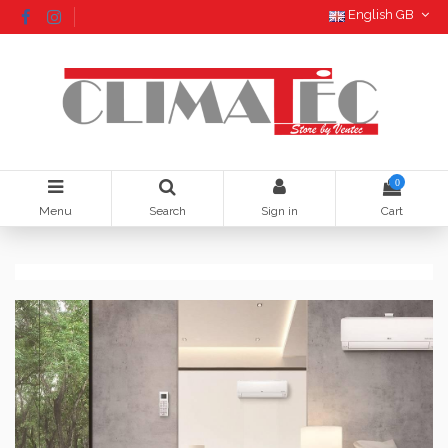
English GB
0
Menu
Search
Sign in
Cart