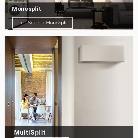
Monosplit
Scegli il Monosplit
MultiSplit