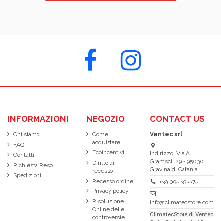
INFORMAZIONI
NEGOZIO
CONTACT US
Chi siamo
Come
Ventec srl
acquistare
FAQ
Ecoincentivi
Indirizzo: Via A.
Contatti
Gramsci, 29 - 95030
Diritto di
Richiesta Reso
Gravina di Catania
recesso
Spedizioni
Recesso ordine
+39 095 393375
Privacy policy
Risoluzione
info@climatecstore.com
Online delle
ClimatecStore di Ventec
controversie