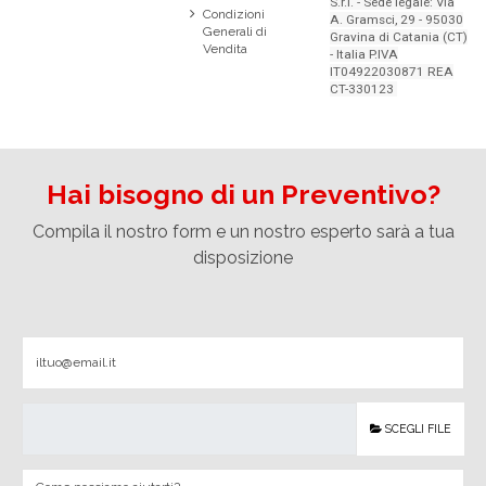
S.r.l. - Sede legale: Via
Condizioni
A. Gramsci, 29 - 95030
Generali di
Gravina di Catania (CT)
Vendita
- Italia P.IVA
IT04922030871 REA
CT-330123
Hai bisogno di un Preventivo?
Compila il nostro form e un nostro esperto sarà a tua
disposizione
SCEGLI FILE