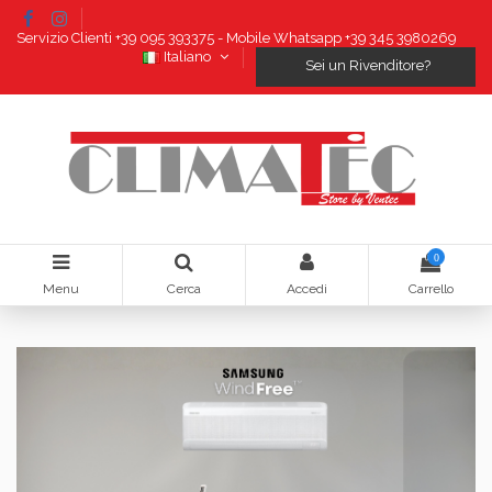
Servizio Clienti +39 095 393375 - Mobile Whatsapp +39 345 3980269
Italiano
Sei un Rivenditore?
0
Menu
Cerca
Accedi
Carrello