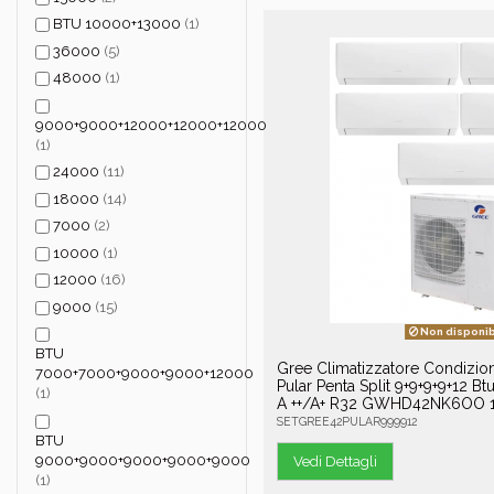
BTU 10000+13000
(1)
36000
(5)
48000
(1)
9000+9000+12000+12000+12000
(1)
24000
(11)
18000
(14)
7000
(2)
10000
(1)
12000
(16)
9000
(15)
Non disponib
BTU
Gree Climatizzatore Condizio
7000+7000+9000+9000+12000
Pular Penta Split 9+9+9+9+12 Bt
(1)
A ++/A+ R32 GWHD42NK6OO 
SETGREE42PULAR999912
BTU
9000+9000+9000+9000+9000
Vedi Dettagli
(1)