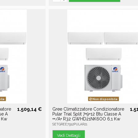
ile
Non disponibile
1.509,14 €
1.5
natore
Gree Climatizzatore Condizionatore
sse A
Pular Trial Split 7+9+12 Btu Classe A
 Kw
++/A+ R32 GWHD21NK6OO 6,1 Kw
SETGREE7912PULAR21
Vedi Dettagli