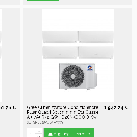
61,76 €
1.942,24 €
Gree Climatizzatore Condizionatore
Pular Quadri Split 9+9+9+9 Btu Classe
A ++/A+ R32 GWHD28NK6OO 8 Kw
SETGREE28PULAR9999
Aggiungi al carrello