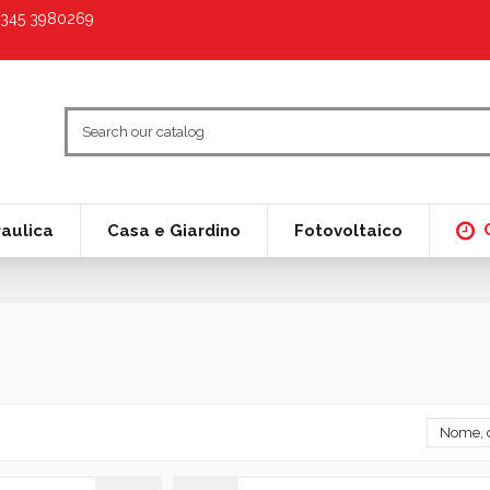
9 345 3980269
raulica
Casa e Giardino
Fotovoltaico
Nome, d