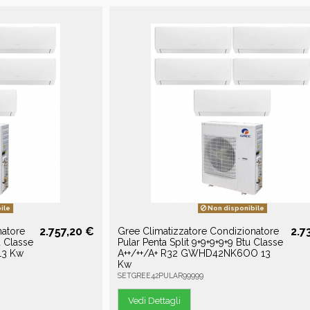
ile
Non disponibile
2.757,20 €
2.7
natore
Gree Climatizzatore Condizionatore
u Classe
Pular Penta Split 9+9+9+9+9 Btu Classe
13 Kw
A++/++/A+ R32 GWHD42NK6OO 13
Kw
SETGREE42PULAR99999
Vedi Dettagli