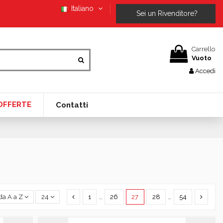
Italiano
Sei un Rivenditore?
Carrello
Vuoto
Accedi
OFFERTE
Contatti
1
…
26
27
28
…
54
a A a Z
24