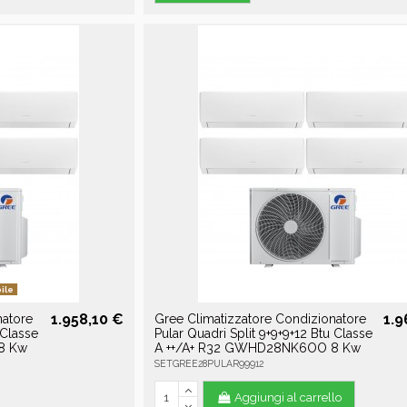
ile
1.958,10 €
1.9
natore
Gree Climatizzatore Condizionatore
 Classe
Pular Quadri Split 9+9+9+12 Btu Classe
8 Kw
A ++/A+ R32 GWHD28NK6OO 8 Kw
SETGREE28PULAR99912
Aggiungi al carrello