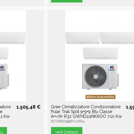
Non disponibile
1.505,48 €
1.5
natore
Gree Climatizzatore Condizionatore
se
Pular Trial Split 9+9+9 Btu Classe
,1 Kw
A++/A+ R32 GWHD24NK6OO 7.10 Kw
SETGREE999PULAR24
Vedi Dettagli
lo