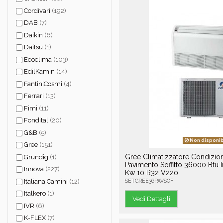
Cordivari
(192)
DAB
(7)
Daikin
(6)
Daitsu
(1)
Ecoclima
(103)
EdilKamin
(14)
FantiniCosmi
(4)
Ferrari
(13)
Fimi
(11)
Fondital
(20)
G&B
(5)
Non disponib
Gree
(151)
Gree Climatizzatore Condizio
Grundig
(1)
Pavimento Soffitto 36000 Btu I
Innova
(227)
Kw 10 R32 V220
Italiana Camini
(12)
SETGREE36PAVSOF
Italkero
(1)
Vedi Dettagli
IVR
(6)
K-FLEX
(7)