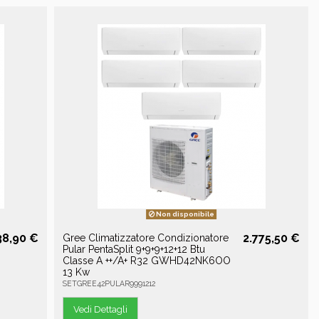
Non disponibile
38,90 €
2.775,50 €
Gree Climatizzatore Condizionatore
Pular PentaSplit 9+9+9+12+12 Btu
Classe A ++/A+ R32 GWHD42NK6OO
13 Kw
SETGREE42PULAR9991212
Vedi Dettagli