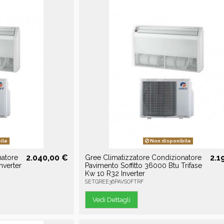
ile
Non disponibile
2.040,00 €
2.1
natore
Gree Climatizzatore Condizionatore
nverter
Pavimento Soffitto 36000 Btu Trifase
Kw 10 R32 Inverter
SETGREE36PAVSOFTRF
Vedi Dettagli