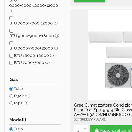
BTU
9000+9000+12000+12000
(1)
BTU 7000+7000+12000
(1)
BTU 9000+9000+18000
(3)
BTU 7000+9000+12000
(1)
BTU 18000+18000
(1)
BTU 7000+7000
(4)
Gas
Tutto
R32
(105)
R410
(1)
Gree Climatizzatore Condizio
Pular Trial Split 9+9+9 Btu Clas
A++/A+ R32 GWHD21NK6OO 6
Modelli
SETGREE999PULAR21
Tutto
Aggiungi al carrel