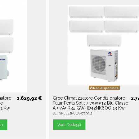
Non disponibile
1.629,92 €
2.7
natore
Gree Climatizzatore Condizionatore
se
Pular Penta Split 7+7+9+9+12 Btu Classe
,1 Kw
A ++/A+ R32 GWHD42NK6OO 13 Kw
SETGREE42PULAR779912
Vedi Dettagli
lo