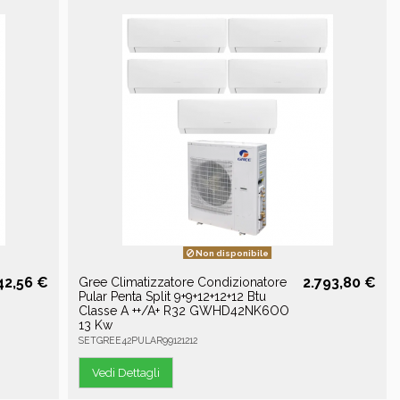
Non disponibile
42,56 €
2.793,80 €
Gree Climatizzatore Condizionatore
Pular Penta Split 9+9+12+12+12 Btu
Classe A ++/A+ R32 GWHD42NK6OO
13 Kw
SETGREE42PULAR99121212
Vedi Dettagli