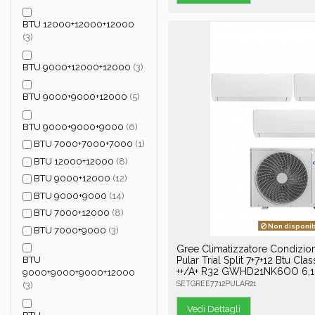
BTU 12000+12000+12000
(3)
BTU 9000+12000+12000
(3)
BTU 9000+9000+12000
(5)
BTU 9000+9000+9000
(6)
BTU 7000+7000+7000
(1)
BTU 12000+12000
(8)
BTU 9000+12000
(12)
BTU 9000+9000
(14)
BTU 7000+12000
(8)
Non disponib
BTU 7000+9000
(3)
Gree Climatizzatore Condizio
Pular Trial Split 7+7+12 Btu Cla
BTU
++/A+ R32 GWHD21NK6OO 6,1
9000+9000+9000+12000
SETGREE7712PULAR21
(3)
Vedi Dettagli