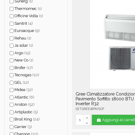
Sunerg
(1)
Thermomec
(1)
Officine Volta
(1)
Sanitrit
(4)
Euroacque
(9)
Rehau
(1)
Ja solar
(1)
Argo
(15)
New Co
(1)
Brofer
(17)
Tecnogas
(10)
GEL
(12)
Midea
(32)
Gree Climatizzatore Condizio
Atlantic
(6)
Pavimento Soffitto 18000 BTU
Inverter R32
Ariston
(52)
SETGREE18PAVSOF
Artiplastic
(5)
Broil King
(24)
Aggiungi al carrel
Carrier
(3)
Chanson
(10)