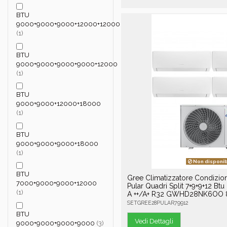
BTU
9000+9000+9000+12000+12000
(1)
BTU
9000+9000+9000+9000+12000
(1)
BTU
9000+9000+12000+18000
(1)
BTU
9000+9000+9000+18000
(1)
Non disponib
BTU
Gree Climatizzatore Condizio
7000+9000+9000+12000
Pular Quadri Split 7+9+9+12 Btu
(1)
A ++/A+ R32 GWHD28NK6OO 
SETGREE28PULAR79912
BTU
Vedi Dettagli
9000+9000+9000+9000
(3)