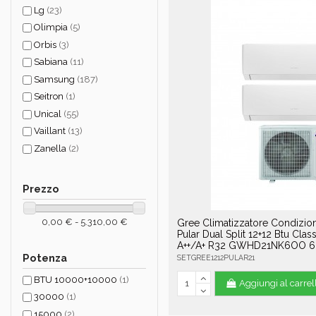
Lg
(23)
Olimpia
(5)
Orbis
(3)
Sabiana
(11)
Samsung
(187)
Seitron
(1)
Unical
(55)
Vaillant
(13)
Zanella
(2)
Prezzo
0,00 € - 5.310,00 €
Gree Climatizzatore Condizio
Pular Dual Split 12+12 Btu Clas
A++/A+ R32 GWHD21NK6OO 6
Potenza
SETGREE1212PULAR21
BTU 10000+10000
(1)
Aggiungi al carrel
30000
(1)
15000
(2)