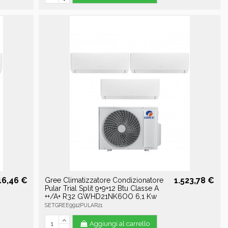
16,46 €
1.523,78 €
Gree Climatizzatore Condizionatore
Pular Trial Split 9+9+12 Btu Classe A
++/A+ R32 GWHD21NK6OO 6,1 Kw
SETGREE9912PULAR21
Aggiungi al carrello