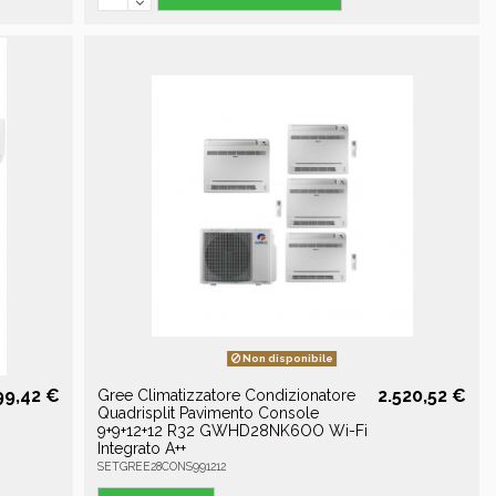
Non disponibile
99,42 €
2.520,52 €
Gree Climatizzatore Condizionatore
Quadrisplit Pavimento Console
9+9+12+12 R32 GWHD28NK6OO Wi-Fi
Integrato A++
SETGREE28CONS991212