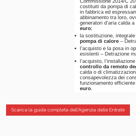
Commissione 2014/C 207/0
costituiti da pompa di c
in fabbrica ed espressam
abbinamento tra loro, ov
generatori d’aria calda
euro
;
la sostituzione, integral
pompa di calore
– Detr
l’acquisto e la posa in o
esistenti – Detrazione 
l’acquisto, l’installazio
controllo da remoto deg
calda o di climatizzazion
consapevolezza dei consu
funzionamento efficiente
euro
.
Scarica la guida completa dell'Agenzia delle Entrate