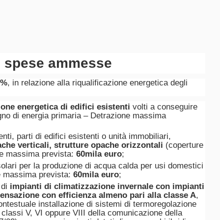
: spese ammesse
5%
, in relazione alla riqualificazione energetica degli
ione energetica di edifici esistenti
volti a conseguire
gno di energia primaria – Detrazione massima
enti, parti di edifici esistenti o unità immobiliari,
che verticali, strutture opache orizzontali
(coperture
ne massima prevista:
60mila euro
;
 solari per la produzione di acqua calda per usi domestici
ne massima prevista:
60mila euro
;
 di
impianti di climatizzazione invernale con impianti
densazione con efficienza almeno pari alla classe A
,
ntestuale installazione di sistemi di termoregolazione
e classi V, VI oppure VIII della comunicazione della