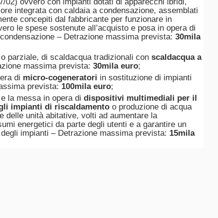
2) ovvero con impianti dotati di apparecchi ibridi,
alore integrata con caldaia a condensazione, assemblati
ente concepiti dal fabbricante per funzionare in
vero le spese sostenute all’acquisto e posa in opera di
 a condensazione – Detrazione massima prevista:
30mila
e o parziale, di scaldacqua tradizionali con
scaldacqua a
azione massima prevista:
30mila euro
;
pera di
micro-cogeneratori
in sostituzione di impianti
massima prevista:
100mila euro
;
ne e la messa in opera di
dispositivi multimediali per il
li impianti di riscaldamento
o produzione di acqua
e delle unità abitative, volti ad aumentare la
mi energetici da parte degli utenti e a garantire un
 degli impianti – Detrazione massima prevista:
15mila