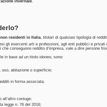
zazione invernale
.
derlo?
 non residenti in Italia
, titolari di qualsiasi tipologia di reddi
si gli esercenti arti e professioni, agli enti pubblici e priva
ti che conseguono reddito d’impresa, vale a dire persone fisic
e in base ad un titolo idoneo, sono:
o, uso, abitazione o superficie;
redditi in forma associata;
 all’altro coniuge;
lla legge n. 76 del 2016;