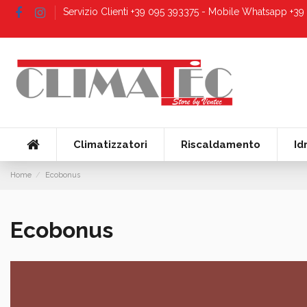
Servizio Clienti +39 095 393375 - Mobile Whatsapp +3
Climatizzatori
Riscaldamento
Id
Home
Ecobonus
Ecobonus