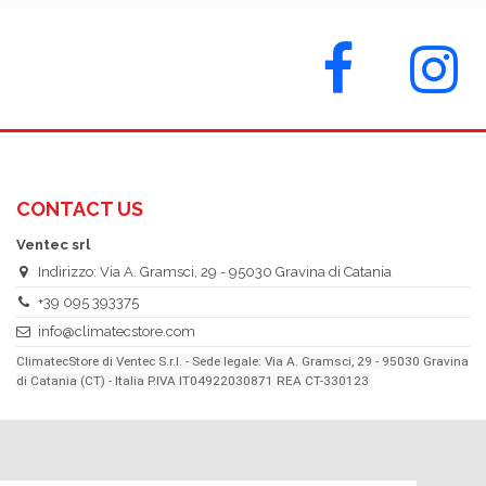
CONTACT US
Ventec srl
Indirizzo: Via A. Gramsci, 29 - 95030 Gravina di Catania
+39 095 393375
info@climatecstore.com
ClimatecStore di Ventec S.r.l. - Sede legale: Via A. Gramsci, 29 - 95030 Gravina
di Catania (CT) - Italia P.IVA IT04922030871 REA CT-330123