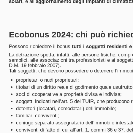
solari
, e all’
aggiornamento degli impianti di climatiz
Ecobonus 2024: chi può richie
Possono richiedere il bonus
tutti i soggetti residenti e
La detrazione spetta, infatti, alle persone fisiche, compre
semplici, alle associazioni tra professionisti e ai sogget
D.M. 19 febbraio 2007).
Tali soggetti, che devono possedere o detenere l’immobil
proprietari o nudi proprietari;
titolari di un diritto reale di godimento quale usufrutt
soci di cooperative a proprietà divisa e indivisa;
soggetti indicati nell’art. 5 del TUIR, che producono 
detentori (locatari, comodatari) dell’immobile;
familiari conviventi;
coniuge separato assegnatario dell’immobile intestato
conviventi di fatto di cui all’art. 1, commi 36 e 37, de