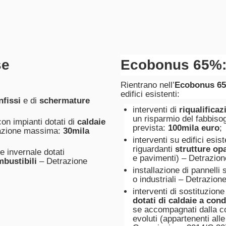
se
Ecobonus 65%
Rientrano nell’
Ecobonus 6
edifici esistenti:
nfissi
e di
schermature
interventi di
riqualificaz
un risparmio del fabbiso
con impianti dotati di
caldaie
prevista:
100mila euro
;
azione massima:
30mila
interventi su edifici esist
riguardanti
strutture opa
e invernale dotati
e pavimenti) – Detrazio
mbustibili
– Detrazione
installazione di pannelli
o industriali – Detrazio
interventi di sostituzione
dotati di caldaie a con
se accompagnati dalla co
evoluti (appartenenti all