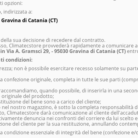
i opzioni:
 indirizzata a:
0 Gravina di Catania (CT)
 della sua decisione di recedere dal contratto.
o, Climatecstore provvederà rapidamente a comunicare al cli
 in Via A. Gramsci 29, - 95030 Gravina di Catania (CT)
entr
ti condizioni:
nterezza; non è possibile esercitare recesso solamente su part
lla confezione originale, completa in tutte le sue parti (c
accomandiamo, quando possibile, di inserirla in una seconda s
 originale del prodotto;
stituzione del bene sono a carico del cliente;
o nel nostro magazzino, è sotto la completa responsabilità de
, Climatecstore darà comunicazione al cliente dell'accaduto
ivamente denuncia nei confronti del corriere da lui scelto e 
izione del cliente per la sua restituzione, annullando conte
a condizione essenziale di integrità del bene (confezione e/o