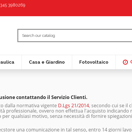
9 345 3980269
raulica
Casa e Giardino
Fotovoltaico
usione contattando il Servizio Clienti.
to dalla normativa vigente
D.Lgs 21/2014
, secondo cui se il
tività professionale, ovvero non effettua l'acquisto indicand
to per qualsiasi motivo, senza necessità di fornire spiegazion
atecstore una comunicazione in tal senso, entro 14 giorni lavo