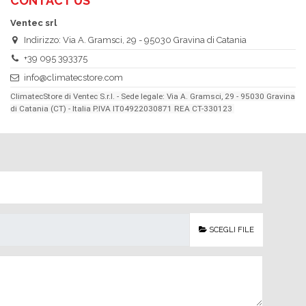
CONTACT US
Ventec srl
Indirizzo: Via A. Gramsci, 29 - 95030 Gravina di Catania
+39 095 393375
info@climatecstore.com
ClimatecStore di Ventec S.r.l. - Sede legale: Via A. Gramsci, 29 - 95030 Gravina
di Catania (CT) - Italia P.IVA IT04922030871 REA CT-330123
SCEGLI FILE