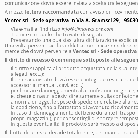
comunicazione dovrà essere inviata a scelta tra le seguent
A mezzo
lettera raccomandata
con avviso di ricevimento,
Ventec srl - Sede operativa in Via A. Gramsci 29, - 9503
Via e-mail all'indirizzo
info@climatecstore.com
Tramite il modulo che trovate di seguito
Presentando una qualsiasi altra dichiarazione esplicita
Una volta pervenutaci la suddetta comunicazione di recess
merce che dovrà pervenire a
Ventec srl - Sede operativa
Il diritto di recesso è comunque sottoposto alle seguen
Il diritto si applica al prodotto acquistato nella sua i
allegati, ecc...);
Il bene acquistato dovrà essere integro e restituito ne
accessoria: manuali, cavi, ecc...);
per limitare danneggiamenti alla confezione originale, r
etichette o nastri adesivi direttamente sulla confezione
a norma di legge, le spese di spedizione relative alla re
la spedizione, fino all'attestato di avvenuto riceviment
in caso di danneggiamento del bene durante il trasporto
propri magazzini), per consentirgli di sporgere tempest
in questa eventualità, il prodotto sarà messo a dispos
Il diritto di recesso decade totalmente, per mancanza dell