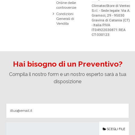
Online delle
ClimatecStore di Ventec
controversie
S.r.l. - Sede legale: Via A.
Condizioni
Gramsci, 29 - 95030
Generali di
Gravina di Catania (CT)
Vendita
- Italia P.IVA
IT04922030871 REA
CT-330123
Hai bisogno di un Preventivo?
Compila il nostro form e un nostro esperto sarà a tua
disposizione
SCEGLI FILE