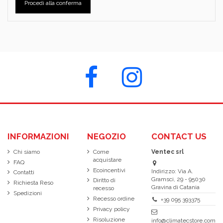
Procedi alla conferma
INFORMAZIONI
NEGOZIO
CONTACT US
Chi siamo
Come
Ventec srl
acquistare
FAQ
Ecoincentivi
Indirizzo: Via A.
Contatti
Gramsci, 29 - 95030
Diritto di
Richiesta Reso
Gravina di Catania
recesso
Spedizioni
Recesso ordine
+39 095 393375
Privacy policy
Risoluzione
info@climatecstore.com