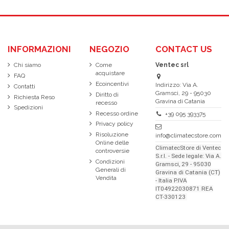
INFORMAZIONI
NEGOZIO
CONTACT US
Chi siamo
Come
Ventec srl
acquistare
FAQ
Ecoincentivi
Indirizzo: Via A.
Contatti
Gramsci, 29 - 95030
Diritto di
Richiesta Reso
Gravina di Catania
recesso
Spedizioni
Recesso ordine
+39 095 393375
Privacy policy
Risoluzione
info@climatecstore.com
Online delle
ClimatecStore di Ventec
controversie
S.r.l. - Sede legale: Via A.
Condizioni
Gramsci, 29 - 95030
Generali di
Gravina di Catania (CT)
Vendita
- Italia P.IVA
IT04922030871 REA
CT-330123