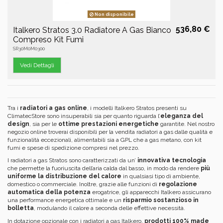
Non disponibile
536,80 €
Italkero Stratos 3.0 Radiatore A Gas Bianco
Compreso Kit Fumi
SR30M0M0300
Vedi Dettagli
Tra i
radiatori a gas online
, i modelli Italkero Stratos presenti su
ClimatecStore sono insuperabili sia per quanto riguarda l’
eleganza del
design
, sia per le
ottime prestazioni energetiche
garantite. Nel nostro
negozio online troverai disponibili per la vendita radiatori a gas dalle qualità e
funzionalità eccezionali, alimentabili sia a GPL che a gas metano, con kit
fumi e spese di spedizione compresi nel prezzo.
I radiatori a gas Stratos sono caratterizzati da un’
innovativa tecnologia
che permette la fuoriuscita dell’aria calda dal basso, in modo da rendere
più
uniforme la distribuzione del calore
in qualsiasi tipo di ambiente,
domestico o commerciale. Inoltre, grazie alle funzioni di
regolazione
automatica della potenza
erogatrice, gli apparecchi Italkero assicurano
una performance energetica ottimale e un
risparmio sostanzioso in
bolletta
, modulando il calore a seconda delle effettive necessità.
In dotazione opzionale con i radiatori a gas Italkero,
prodotti 100% made