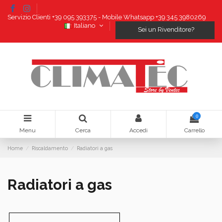
Servizio Clienti +39 095 393375 - Mobile Whatsapp +39 345 3980269
Italiano
Sei un Rivenditore?
0
Menu
Cerca
Accedi
Carrello
Home
Riscaldamento
Radiatori a gas
Radiatori a gas