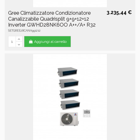
3.235,44 €
Gree Climatizzatore Condizionatore
Canalizzabile Quadrisplit 9+9+12+12
Inverter GWHD28NK6OO A++/A+ R32
SETGREE28CANA991212
Aggiungi al carrello