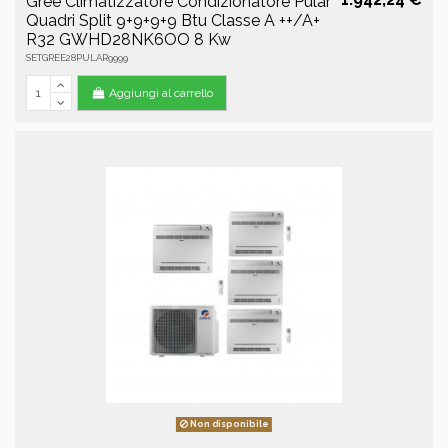
Gree Climatizzatore Condizionatore Pular
Quadri Split 9+9+9+9 Btu Classe A ++/A+
R32 GWHD28NK6OO 8 Kw
SETGREE28PULAR9999
Aggiungi al carrello
Non disponibile