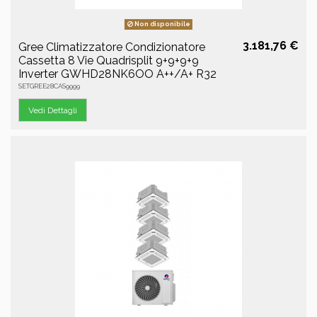
Non disponibile
3.181,76 €
Gree Climatizzatore Condizionatore
Cassetta 8 Vie Quadrisplit 9+9+9+9
Inverter GWHD28NK6OO A++/A+ R32
SETGREE28CAS9999
Vedi Dettagli