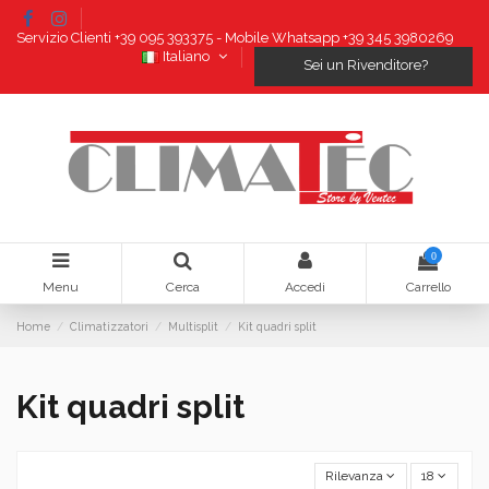
Servizio Clienti +39 095 393375 - Mobile Whatsapp +39 345 3980269
Italiano
Sei un Rivenditore?
0
Menu
Cerca
Accedi
Carrello
Home
Climatizzatori
Multisplit
Kit quadri split
Kit quadri split
Rilevanza
18