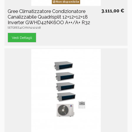
Non disponibile
3.111,00 €
Gree Climatizzatore Condizionatore
Canalizzabile Quadrisplit 12+12+12+18
Inverter GWHD42NK6OO A++/A+ R32
SETGREE42CANA12121218
Vedi Dettagli