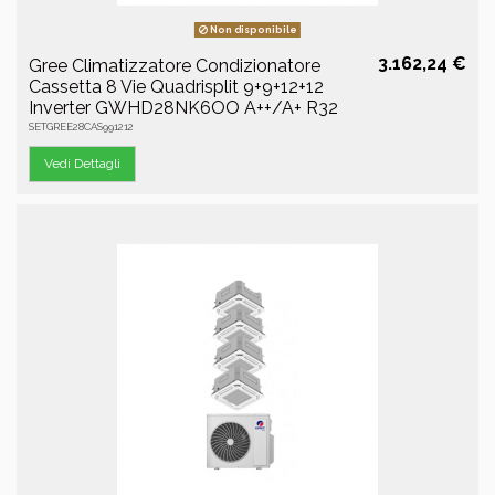
Non disponibile
3.162,24 €
Gree Climatizzatore Condizionatore
Cassetta 8 Vie Quadrisplit 9+9+12+12
Inverter GWHD28NK6OO A++/A+ R32
SETGREE28CAS991212
Vedi Dettagli