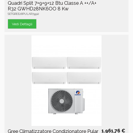
Quadri Split 7+9+9+12 Btu Classe A ++/A+
R32 GWHD28NK6OO 8 Kw
SETGREE28PULAR79912
Vedi Dettagli
1.961,76 €
Gree Climatizzatore Condizionatore Pular