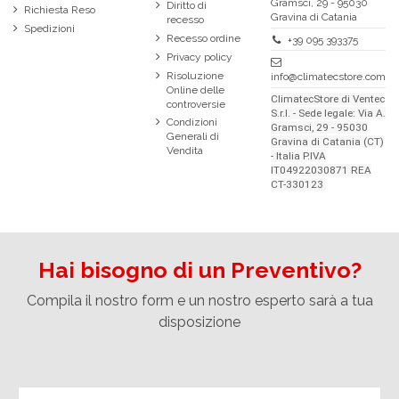
Gramsci, 29 - 95030
Diritto di
Richiesta Reso
Gravina di Catania
recesso
Spedizioni
Recesso ordine
+39 095 393375
Privacy policy
Risoluzione
info@climatecstore.com
Online delle
ClimatecStore di Ventec
controversie
S.r.l. - Sede legale: Via A.
Condizioni
Gramsci, 29 - 95030
Generali di
Gravina di Catania (CT)
Vendita
- Italia P.IVA
IT04922030871 REA
CT-330123
Hai bisogno di un Preventivo?
Compila il nostro form e un nostro esperto sarà a tua
disposizione