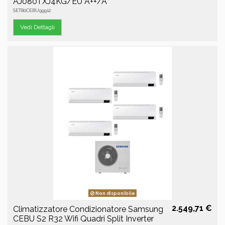
AJ080TXJ4KG/EU A++/A
SET80CEBU99912
Vedi Dettagli
Non disponibile
2.549,71 €
Climatizzatore Condizionatore Samsung
CEBU S2 R32 Wifi Quadri Split Inverter