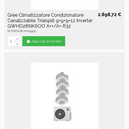
2.898,72 €
Gree Climatizzatore Condizionatore
Canalizzabile Trialsplit 9+9+9+12 Inverter
GWHD28NK6OO A++/A+ R32
SETGREE28CANA99912
Aggiungi al carrello