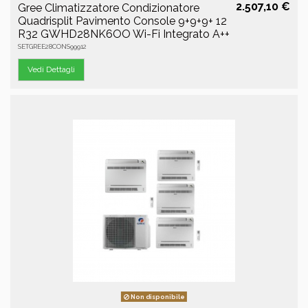
2.507,10 €
Gree Climatizzatore Condizionatore
Quadrisplit Pavimento Console 9+9+9+ 12
R32 GWHD28NK6OO Wi-Fi Integrato A++
SETGREE28CONS99912
Vedi Dettagli
Non disponibile