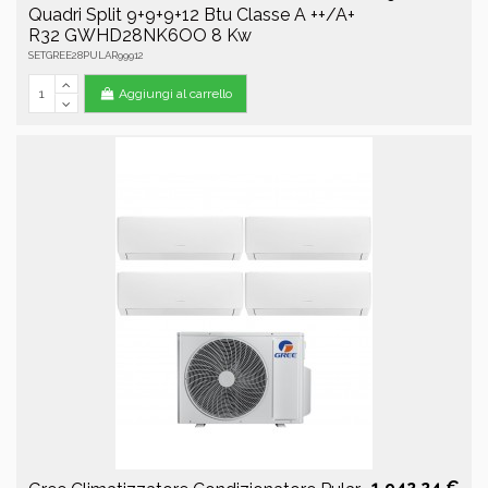
Quadri Split 9+9+9+12 Btu Classe A ++/A+
R32 GWHD28NK6OO 8 Kw
SETGREE28PULAR99912
Aggiungi al carrello
1.942,24 €