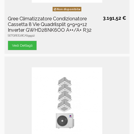
Non disponibile
3.191,52 €
Gree Climatizzatore Condizionatore
Cassetta 8 Vie Quadrilsplit 9+9+9+12
Inverter GWHD28NK6OO A++/A+ R32
SETGREE28CAS99912
Vedi Dettagli