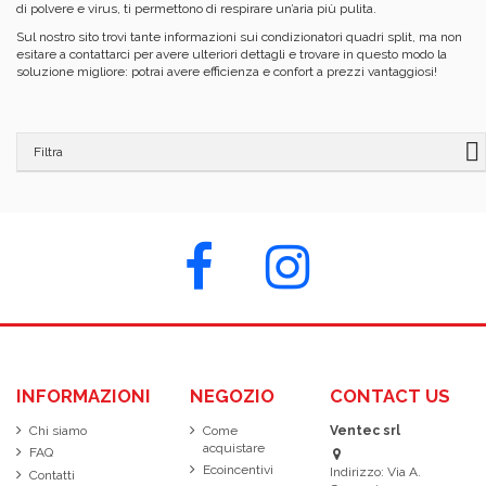
di polvere e virus, ti permettono di respirare un’aria più pulita.
Sul nostro sito trovi tante informazioni sui condizionatori quadri split, ma non
esitare a contattarci per avere ulteriori dettagli e trovare in questo modo la
soluzione migliore: potrai avere efficienza e confort a prezzi vantaggiosi!
Filtra
INFORMAZIONI
NEGOZIO
CONTACT US
Chi siamo
Come
Ventec srl
acquistare
FAQ
Ecoincentivi
Indirizzo: Via A.
Contatti