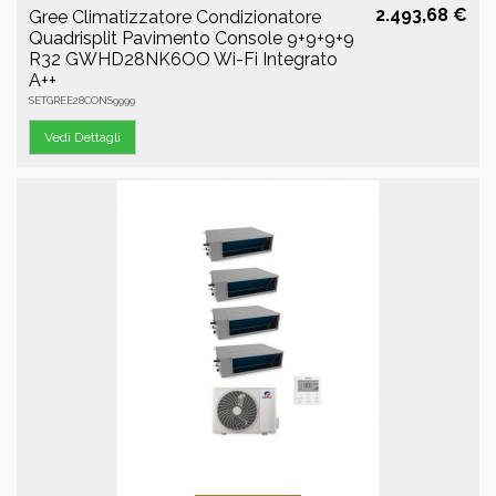
2.493,68 €
Gree Climatizzatore Condizionatore
Quadrisplit Pavimento Console 9+9+9+9
R32 GWHD28NK6OO Wi-Fi Integrato
A++
SETGREE28CONS9999
Vedi Dettagli