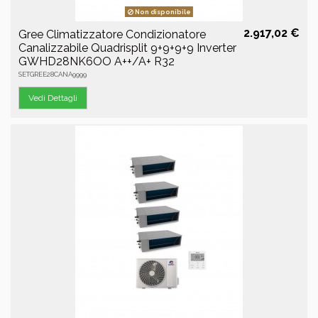
Non disponibile
2.917,02 €
Gree Climatizzatore Condizionatore
Canalizzabile Quadrisplit 9+9+9+9 Inverter
GWHD28NK6OO A++/A+ R32
SETGREE28CANA9999
Vedi Dettagli