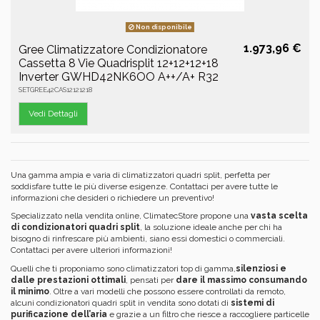
Non disponibile
1.973,96 €
Gree Climatizzatore Condizionatore
Cassetta 8 Vie Quadrisplit 12+12+12+18
Inverter GWHD42NK6OO A++/A+ R32
SETGREE42CAS12121218
Vedi Dettagli
Una gamma ampia e varia di climatizzatori quadri split, perfetta per
soddisfare tutte le più diverse esigenze. Contattaci per avere tutte le
informazioni che desideri o richiedere un preventivo!
Specializzato nella vendita online, ClimatecStore propone una
vasta scelta
di condizionatori quadri split
, la soluzione ideale anche per chi ha
bisogno di rinfrescare più ambienti, siano essi domestici o commerciali.
Contattaci per avere ulteriori informazioni!
Quelli che ti proponiamo sono climatizzatori top di gamma,
silenziosi e
dalle prestazioni ottimali
, pensati per
dare il massimo consumando
il minimo
. Oltre a vari modelli che possono essere controllati da remoto,
alcuni condizionatori quadri split in vendita sono dotati di
sistemi di
purificazione dell’aria
e grazie a un filtro che riesce a raccogliere particelle