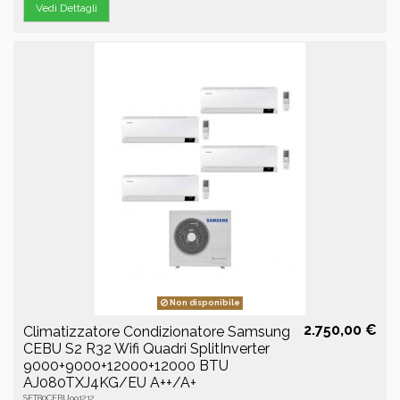
Vedi Dettagli
Non disponibile
2.750,00 €
Climatizzatore Condizionatore Samsung
CEBU S2 R32 Wifi Quadri SplitInverter
9000+9000+12000+12000 BTU
AJ080TXJ4KG/EU A++/A+
SET80CEBU991212