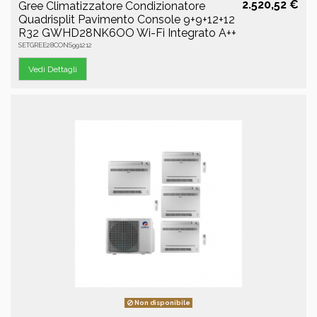
2.520,52 €
Gree Climatizzatore Condizionatore
Quadrisplit Pavimento Console 9+9+12+12
R32 GWHD28NK6OO Wi-Fi Integrato A++
SETGREE28CONS991212
Vedi Dettagli
Non disponibile