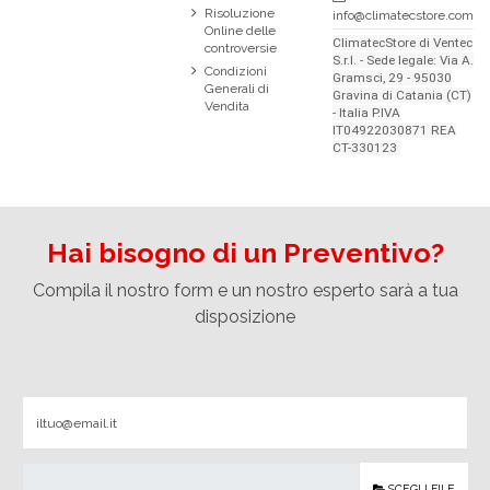
Risoluzione
info@climatecstore.com
Online delle
ClimatecStore di Ventec
controversie
S.r.l. - Sede legale: Via A.
Condizioni
Gramsci, 29 - 95030
Generali di
Gravina di Catania (CT)
Vendita
- Italia P.IVA
IT04922030871 REA
CT-330123
Hai bisogno di un Preventivo?
Compila il nostro form e un nostro esperto sarà a tua
disposizione
SCEGLI FILE