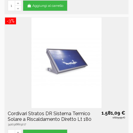
Aggiungi al carrello
-3%
1.581,09 €
Cordivari Stratos DR Sistema Termico
1.629,99 €
Solare a Riscaldamento Diretto Lt 180
3410316603217