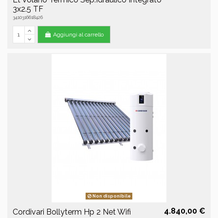
3x2.5 TF
3410316618426
Aggiungi al carrello
Non disponibile
4.840,00 €
Cordivari Bollyterm Hp 2 Net Wifi