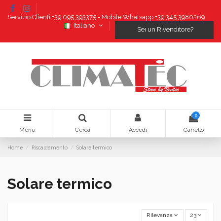
Servizio Clienti +39 095 393375 - Mobile Whatsapp +39 345 3980269
Italiano
Sei un Rivenditore?
0
Menu
Cerca
Accedi
Carrello
Home
Riscaldamento
Solare termico
Solare termico
Rilevanza
23