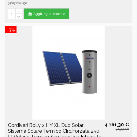
3410316618450
Aggiungi al carrello
-3%
4.161,30 €
Cordivari Bolly 2 HY XL Duo Solar
4.290,00 €
Sistema Solare Termico Circ.Forzata 250
Lt Volano Termico Sep.Idraulico Integrato