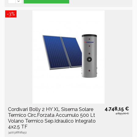
-3%
4.748,15 €
Cordivari Bolly 2 HY XL Sisema Solare
4.895,00 €
Termico Circ.Forzata Accumulo 500 Lt
Volano Termico Sep.Idraulico Integrato
4x2.5 TF
3410316618451