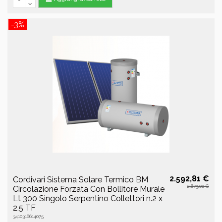
-3%
2.592,81 €
Cordivari Sistema Solare Termico BM
2.673,00 €
Circolazione Forzata Con Bollitore Murale
Lt 300 Singolo Serpentino Collettori n.2 x
2.5 TF
3410316614075