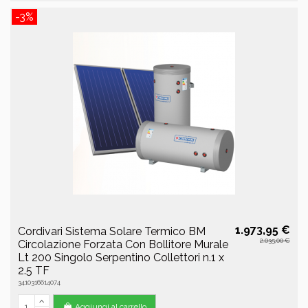
-3%
1.973,95 €
Cordivari Sistema Solare Termico BM
2.035,00 €
Circolazione Forzata Con Bollitore Murale
Lt 200 Singolo Serpentino Collettori n.1 x
2.5 TF
3410316614074
Aggiungi al carrello