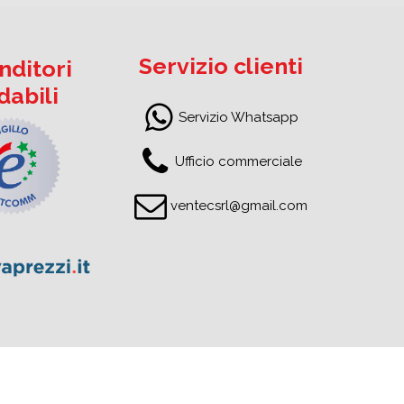
Servizio clienti
nditori
idabili
Servizio Whatsapp
Ufficio commerciale
ventecsrl@gmail.com