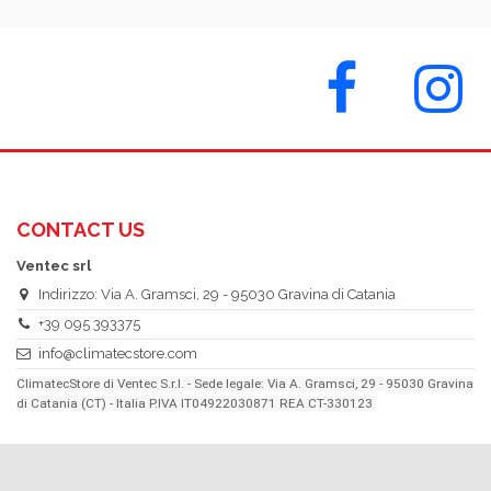
CONTACT US
Ventec srl
Indirizzo: Via A. Gramsci, 29 - 95030 Gravina di Catania
+39 095 393375
info@climatecstore.com
ClimatecStore di Ventec S.r.l. - Sede legale: Via A. Gramsci, 29 - 95030 Gravina
di Catania (CT) - Italia P.IVA IT04922030871 REA CT-330123