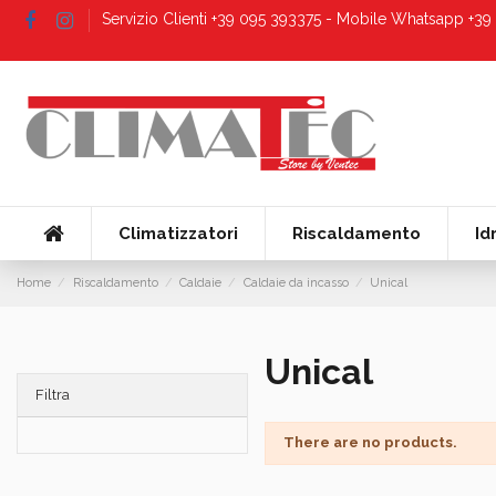
Servizio Clienti +39 095 393375 - Mobile Whatsapp +3
Climatizzatori
Riscaldamento
Id
Home
Riscaldamento
Caldaie
Caldaie da incasso
Unical
Unical
Filtra
There are no products.