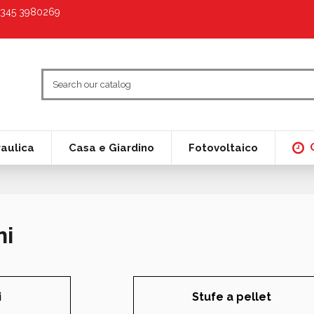
9 345 3980269
raulica
Casa e Giardino
Fotovoltaico
ni
i
Stufe a pellet