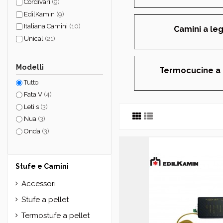
Cordivari
(9)
EdilKamin
(9)
Italiana Camini
(10)
Camini a le
Unical
(21)
Modelli
Termocucine a 
Tutto
Fata V
(4)
Leti s
(3)
Nua
(3)
Onda
(3)
Stufe e Camini
Accessori
Stufe a pellet
Termostufe a pellet