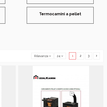
Termocamini a pellet
1
2
3
Rilevanza
24