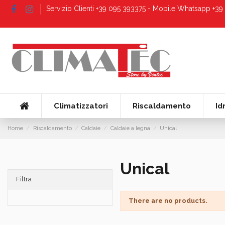
Servizio Clienti +39 095 393375 - Mobile Whatsapp +3
Climatizzatori
Riscaldamento
Id
Home
Riscaldamento
Caldaie
Caldaie a legna
Unical
Unical
Filtra
There are no products.