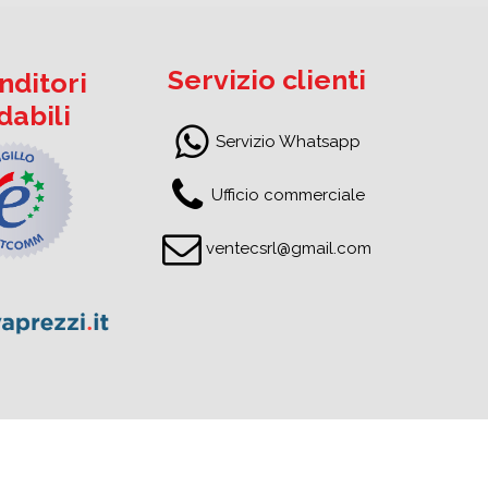
Servizio clienti
nditori
idabili
Servizio Whatsapp
Ufficio commerciale
ventecsrl@gmail.com