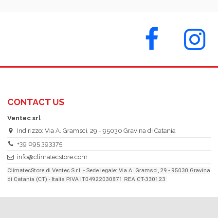
CONTACT US
Ventec srl
Indirizzo: Via A. Gramsci, 29 - 95030 Gravina di Catania
+39 095 393375
info@climatecstore.com
ClimatecStore di Ventec S.r.l. - Sede legale: Via A. Gramsci, 29 - 95030 Gravina
di Catania (CT) - Italia P.IVA IT04922030871 REA CT-330123