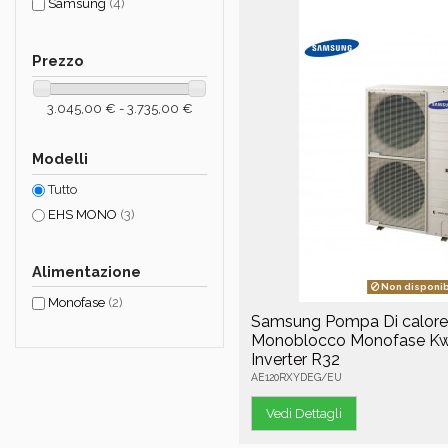
Samsung
(4)
Prezzo
3.045,00 € - 3.735,00 €
Modelli
Tutto
EHS MONO
(3)
Alimentazione
Non disponib
Monofase
(2)
Samsung Pompa Di calor
Monoblocco Monofase Kw
Inverter R32
AE120RXYDEG/EU
Vedi Dettagli