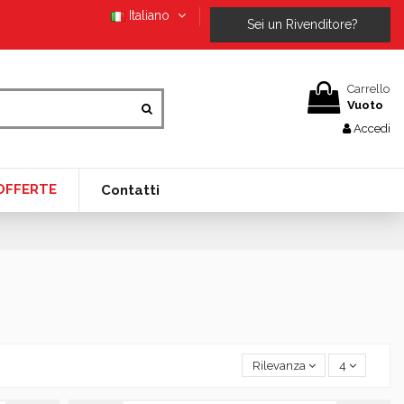
Italiano
Sei un Rivenditore?
Carrello
Vuoto
Accedi
OFFERTE
Contatti
Rilevanza
4