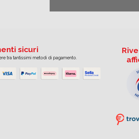
nti sicuri
Rive
aff
iere tra tantissimi metodi di pagamento.