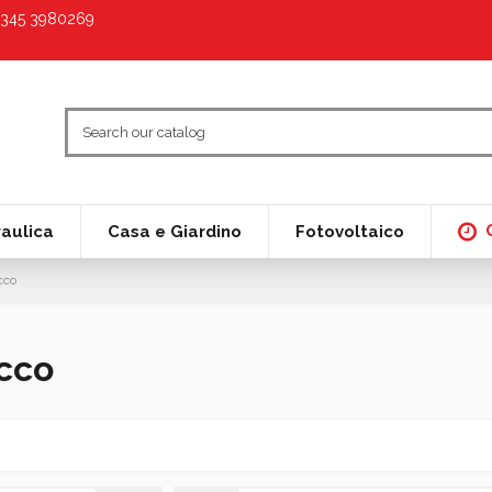
9 345 3980269
raulica
Casa e Giardino
Fotovoltaico
cco
cco