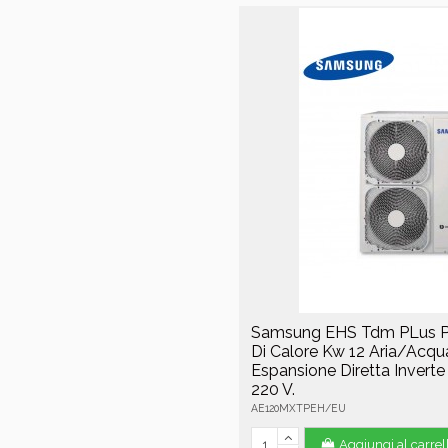
Samsung EHS Tdm PLus 
Di Calore Kw 12 Aria/Acqu
Espansione Diretta Invert
220 V.
AE120MXTPEH/EU
Aggiungi al carrel