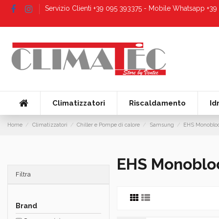
Servizio Clienti +39 095 393375 - Mobile Whatsapp +3
Climatizzatori
Riscaldamento
Id
Home
Climatizzatori
Chiller e Pompe di calore
Samsung
EHS Monoblo
EHS Monoblo
Filtra
Brand