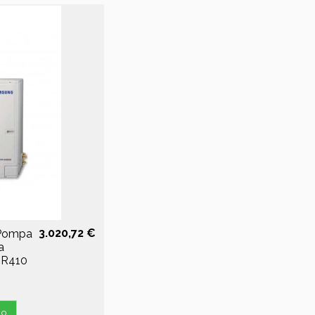
3.020,72 €
Pompa
a
e R410
lo