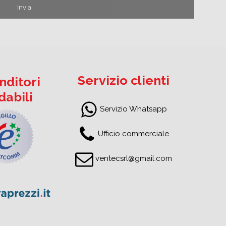
Servizio clienti
nditori
idabili
Servizio Whatsapp
Ufficio commerciale
ventecsrl@gmail.com