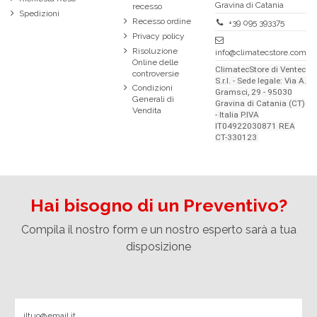
Gravina di Catania
recesso
Spedizioni
Recesso ordine
+39 095 393375
Privacy policy
Risoluzione
info@climatecstore.com
Online delle
ClimatecStore di Ventec
controversie
S.r.l. - Sede legale: Via A.
Condizioni
Gramsci, 29 - 95030
Generali di
Gravina di Catania (CT)
Vendita
- Italia P.IVA
IT04922030871 REA
CT-330123
Hai bisogno di un Preventivo?
Compila il nostro form e un nostro esperto sarà a tua
disposizione