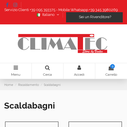
Servizio Clienti +39 095 393375 - Mobile Whatsapp +39 345 3980269
Italiano
Sei un Rivenditore?
0
Menu
Cerca
Accedi
Carrello
Home
Riscaldamento
Scaldabagni
Scaldabagni