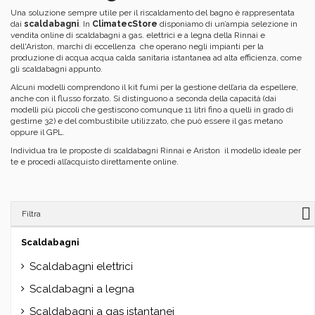
Una soluzione sempre utile per il riscaldamento del bagno è rappresentata
dai
scaldabagni
. In
ClimatecStore
disponiamo di un’ampia selezione in
vendita online di scaldabagni a gas. elettrici e a legna della Rinnai e
dell'Ariston, marchi di eccellenza che operano negli impianti per la
produzione di acqua acqua calda sanitaria istantanea ad alta efficienza, come
gli scaldabagni appunto.
Alcuni modelli comprendono il kit fumi per la gestione dell’aria da espellere,
anche con il flusso forzato. Si distinguono a seconda della capacità (dai
modelli più piccoli che gestiscono comunque 11 litri fino a quelli in grado di
gestirne 32) e del combustibile utilizzato, che può essere il gas metano
oppure il GPL.
Individua tra le proposte di scaldabagni Rinnai e Ariston il modello ideale per
te e procedi all’acquisto direttamente online.
Filtra
Scaldabagni
Scaldabagni elettrici
Scaldabagni a legna
Scaldabagni a gas istantanei