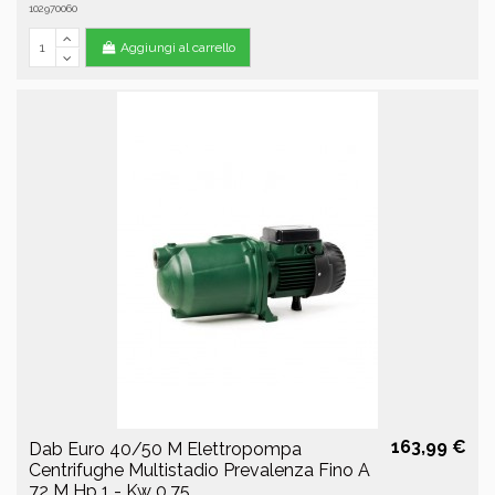
102970060
Aggiungi al carrello
163,99 €
Dab Euro 40/50 M Elettropompa
Centrifughe Multistadio Prevalenza Fino A
72 M Hp 1 - Kw 0.75