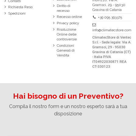
Contatti
Gramsci, 29 - 95030
Diritto di
Richiesta Reso
Gravina di Catania
recesso
Spedizioni
Recesso ordine
+39 095 393375
Privacy policy
Risoluzione
info@climatecstore.com
Online delle
ClimatecStore di Ventec
controversie
S.r.l. - Sede legale: Via A.
Condizioni
Gramsci, 29 - 95030
Generali di
Gravina di Catania (CT)
Vendita
- Italia P.IVA
IT04922030871 REA
CT-330123
Hai bisogno di un Preventivo?
Compila il nostro form e un nostro esperto sarà a tua
disposizione