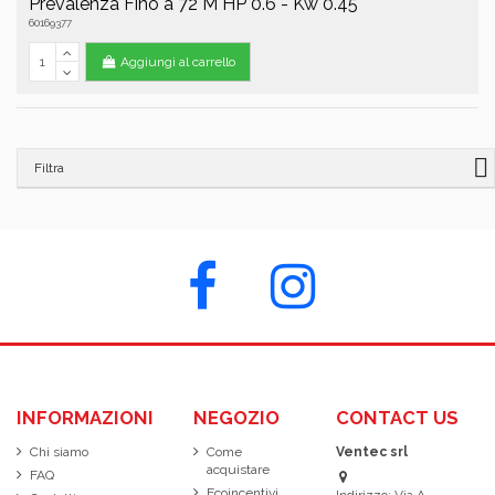
Prevalenza Fino a 72 M HP 0.6 - Kw 0.45
60169377
Aggiungi al carrello
Filtra
INFORMAZIONI
NEGOZIO
CONTACT US
Chi siamo
Come
Ventec srl
acquistare
FAQ
Ecoincentivi
Indirizzo: Via A.