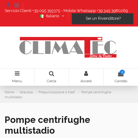
Servizio Clienti +39 095 393375 - Mobile Whatsapp +39 345 3980269
Italiano
Sei un Rivenditore?
0
Menu
Cerca
Accedi
Carrello
Home
Idraulica
Pressurizzazione e trasf.
Pompe centrifughe
multistadio
Pompe centrifughe
multistadio