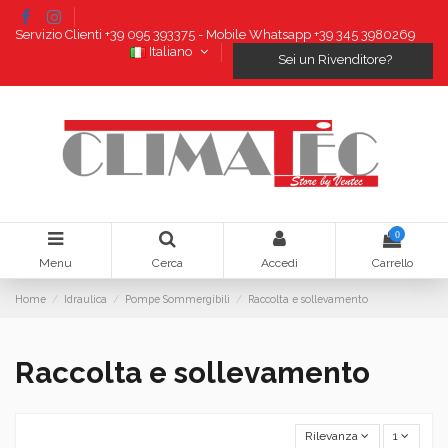
Servizio Clienti +39 095 393375 - Mobile Whatsapp +39 345 3980269
Italiano
Sei un Rivenditore?
0
Menu
Cerca
Accedi
Carrello
Home
Idraulica
Pompe Sommergibili
Raccolta e sollevamento
Raccolta e sollevamento
Rilevanza
1