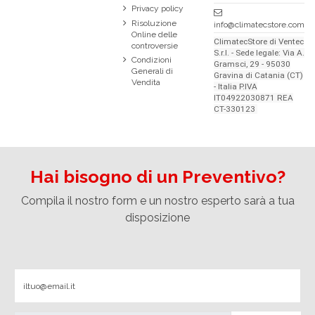
Privacy policy
Risoluzione
info@climatecstore.com
Online delle
ClimatecStore di Ventec
controversie
S.r.l. - Sede legale: Via A.
Condizioni
Gramsci, 29 - 95030
Generali di
Gravina di Catania (CT)
Vendita
- Italia P.IVA
IT04922030871 REA
CT-330123
Hai bisogno di un Preventivo?
Compila il nostro form e un nostro esperto sarà a tua
disposizione