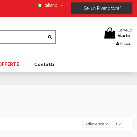
Italiano
Sei un Rivenditore?
Carrello
Vuoto
Accedi
OFFERTE
Contatti
Rilevanza
1