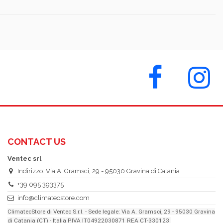
CONTACT US
Ventec srl
Indirizzo: Via A. Gramsci, 29 - 95030 Gravina di Catania
+39 095 393375
info@climatecstore.com
ClimatecStore di Ventec S.r.l. - Sede legale: Via A. Gramsci, 29 - 95030 Gravina
di Catania (CT) - Italia P.IVA IT04922030871 REA CT-330123