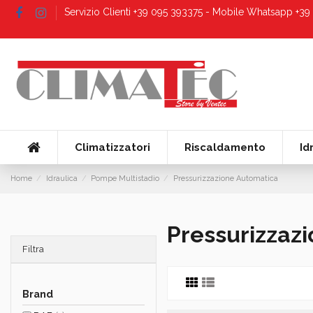
Servizio Clienti +39 095 393375 - Mobile Whatsapp +3
Climatizzatori
Riscaldamento
Id
Home
Idraulica
Pompe Multistadio
Pressurizzazione Automatica
Pressurizzaz
Filtra
Brand