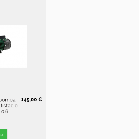
145,00 €
opompa
tistadio
 0.6 -
lo