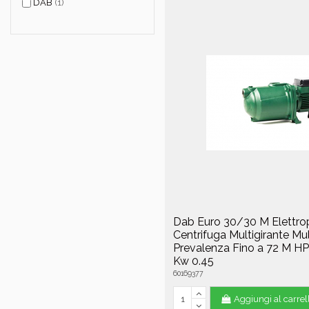
DAB
(1)
Dab Euro 30/30 M Elettr
Centrifuga Multigirante Mul
Prevalenza Fino a 72 M HP
Kw 0.45
60169377
Aggiungi al carrel