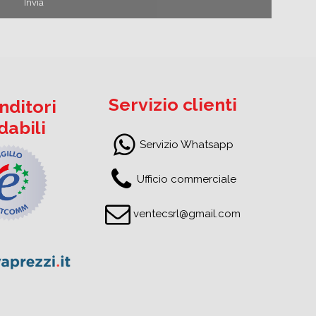
Servizio clienti
nditori
idabili
Servizio Whatsapp
Ufficio commerciale
ventecsrl@gmail.com