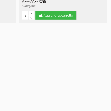
A+++/A++ Wifi
F-AR09PRE
Aggiungi al carrello