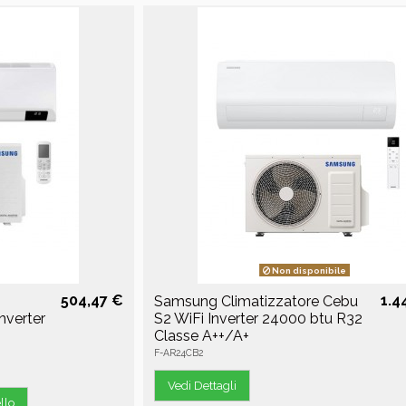
Non disponibile
504,47 €
1.4
Samsung Climatizzatore Cebu
nverter
S2 WiFi Inverter 24000 btu R32
Classe A++/A+
F-AR24CB2
Vedi Dettagli
llo