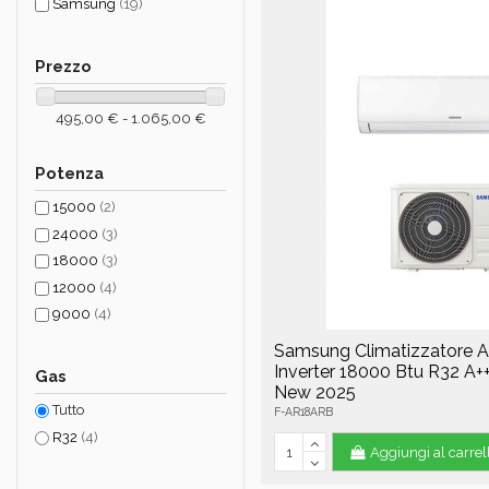
Samsung
(19)
Prezzo
495,00 € - 1.065,00 €
Potenza
15000
(2)
24000
(3)
18000
(3)
12000
(4)
9000
(4)
Samsung Climatizzatore 
Inverter 18000 Btu R32 A+
Gas
New 2025
Tutto
F-AR18ARB
R32
(4)
Aggiungi al carrel