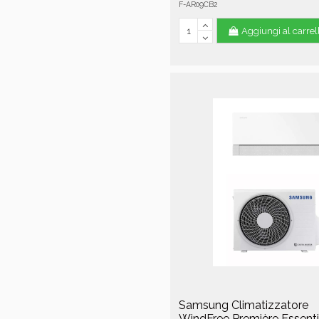
F-AR09CB2
Aggiungi al carrel
Samsung Climatizzatore
WindFree Première Essenti