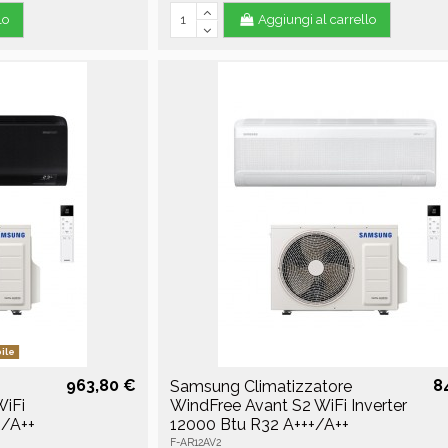
lo
Aggiungi al carrello
ile
963,80 €
8
Samsung Climatizzatore
WiFi
WindFree Avant S2 WiFi Inverter
+/A++
12000 Btu R32 A+++/A++
F-AR12AV2