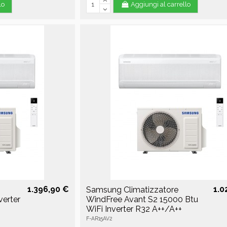
lo
Aggiungi al carrello
1.396,90 €
1.0
Samsung Climatizzatore
verter
WindFree Avant S2 15000 Btu
WiFi Inverter R32 A++/A++
F-AR15AV2