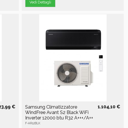
Vedi Dettagli
23,99 €
1.104,10 €
Samsung Climatizzatore
WindFree Avant S2 Black WiFi
Inverter 12000 btu R32 A+++/A++
F-AR12BLK