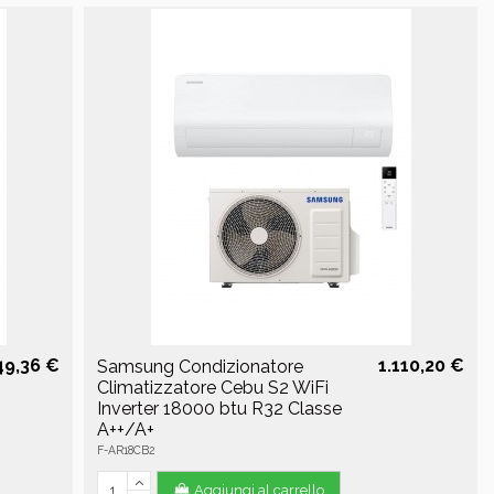
49,36 €
1.110,20 €
Samsung Condizionatore
Climatizzatore Cebu S2 WiFi
Inverter 18000 btu R32 Classe
A++/A+
F-AR18CB2
Aggiungi al carrello