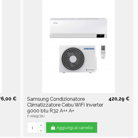
76,00 €
420,29 €
Samsung Condizionatore
Climatizzatore Cebu WiFi Inverter
9000 btu R32 A++ A+
F-AR09CBU
Aggiungi al carrello