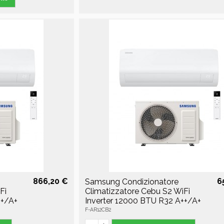
866,20 €
6
Samsung Condizionatore
Fi
Climatizzatore Cebu S2 WiFi
++/A+
Inverter 12000 BTU R32 A++/A+
F-AR12CB2