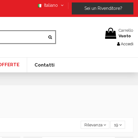
Italiano
Sei un Rivenditore?
Carrello
Vuoto
Accedi
OFFERTE
Contatti
Rilevanza
19