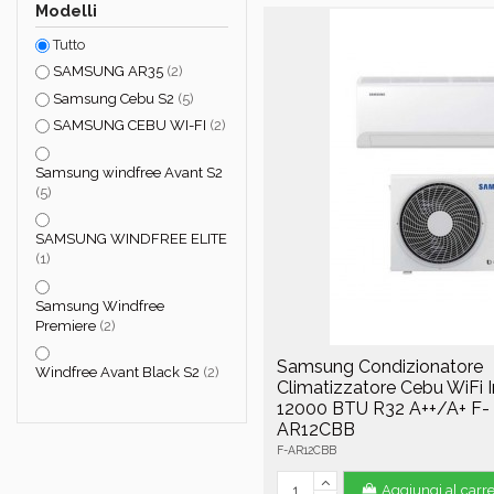
Modelli
Tutto
SAMSUNG AR35
(2)
Samsung Cebu S2
(5)
SAMSUNG CEBU WI-FI
(2)
Samsung windfree Avant S2
(5)
SAMSUNG WINDFREE ELITE
(1)
Samsung Windfree
Premiere
(2)
Samsung Condizionatore
Windfree Avant Black S2
(2)
Climatizzatore Cebu WiFi I
12000 BTU R32 A++/A+ F-
AR12CBB
F-AR12CBB
Aggiungi al carre