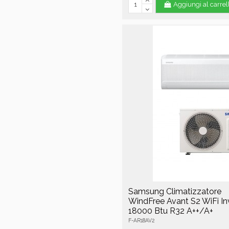
Aggiungi al carrel
Samsung Climatizzatore
WindFree Avant S2 WiFi In
18000 Btu R32 A++/A+
F-AR18AV2