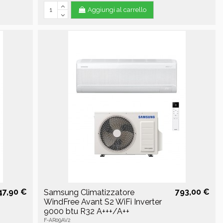
Aggiungi al carrello
47,90 €
793,00 €
Samsung Climatizzatore
WindFree Avant S2 WiFi Inverter
9000 btu R32 A+++/A++
F-AR09AV2