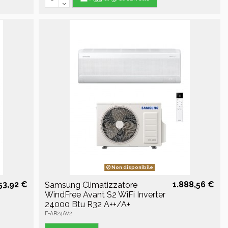
Non disponibile
53,92 €
1.888,56 €
Samsung Climatizzatore
WindFree Avant S2 WiFi Inverter
24000 Btu R32 A++/A+
F-AR24AV2