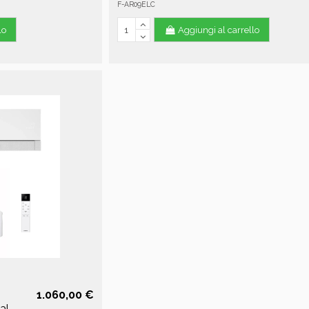
F-AR09ELC
lo
Aggiungi al carrello
1.060,00 €
al