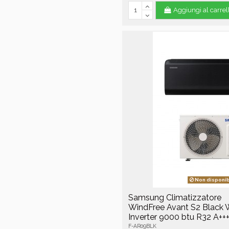
Aggiungi al carrel
Non disponib
Samsung Climatizzatore
WindFree Avant S2 Black 
Inverter 9000 btu R32 A++
F-AR09BLK