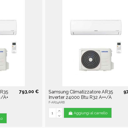
793,00 €
9
AR35
Samsung Climatizzatore AR35
+/A+
Inverter 24000 Btu R32 A++/A
F-AR24ARB
Aggiungi al carrello
lo