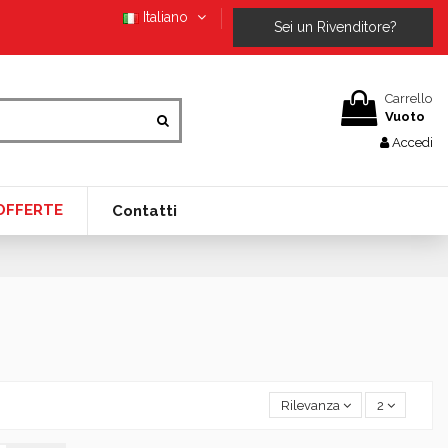
Italiano
Sei un Rivenditore?
Carrello
Vuoto
Accedi
OFFERTE
Contatti
Rilevanza
2