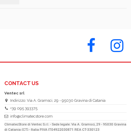
CONTACT US
Ventec srl
Indirizzo: Via A. Gramsci, 29 - 95030 Gravina di Catania
+39 095 393375
info@climatecstore.com
ClimatecStore di Ventec S.r.l. - Sede legale: Via A. Gramsci, 29 - 95030 Gravina
di Catania (CT) - Italia P.IVA IT04922030871 REA CT-330123