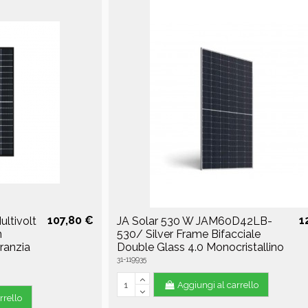
107,80 €
1
ultivolt
JA Solar 530 W JAM60D42LB-
n
530/ Silver Frame Bifacciale
aranzia
Double Glass 4.0 Monocristallino
31-119935
Aggiungi al carrello
rrello