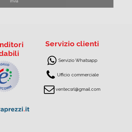
Servizio clienti
nditori
idabili
Servizio Whatsapp
Ufficio commerciale
ventecsrl@gmail.com