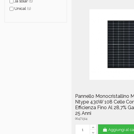
Ja solar
(1)
Unical
(1)
Pannello Monocristallino M
Ntype 430W 108 Celle Co
Efficienza Fino Al 28,7% G
25 Anni
00471314
Aggiungi al ca