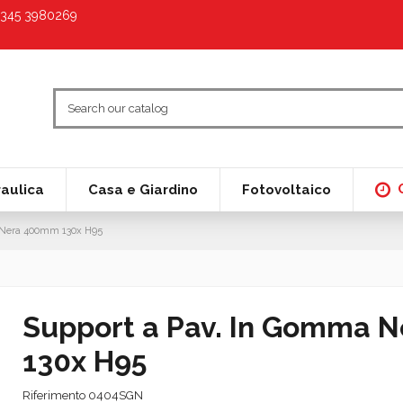
9 345 3980269
raulica
Casa e Giardino
Fotovoltaico
 Nera 400mm 130x H95
Support a Pav. In Gomma 
130x H95
Riferimento
0404SGN