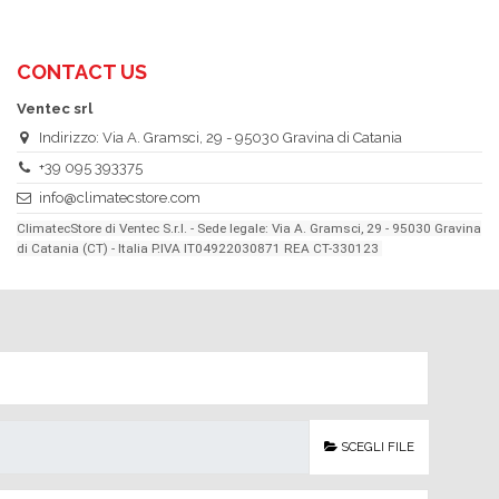
CONTACT US
Ventec srl
Indirizzo: Via A. Gramsci, 29 - 95030 Gravina di Catania
+39 095 393375
info@climatecstore.com
ClimatecStore di Ventec S.r.l. - Sede legale: Via A. Gramsci, 29 - 95030 Gravina
di Catania (CT) - Italia P.IVA IT04922030871 REA CT-330123
SCEGLI FILE