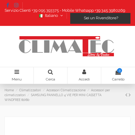
Servizio Clienti +39 095 393375 - Mobile Whatsapp +39 345 3980269
Italiano
Sei un Rivenditore?
0
Menu
Cerca
Accedi
Carrello
Home
Climatizzatori
Accessori Climatizzazione
Accessori per
climatizzatori
SAMSUNG PANNELLO 4 VIE PER MINI CASSETTA
WINDFREE 60X60