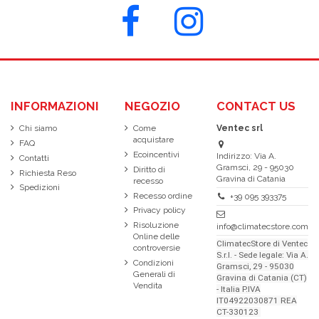
INFORMAZIONI
NEGOZIO
CONTACT US
Chi siamo
Come
Ventec srl
acquistare
FAQ
Ecoincentivi
Indirizzo: Via A.
Contatti
Gramsci, 29 - 95030
Diritto di
Richiesta Reso
Gravina di Catania
recesso
Spedizioni
Recesso ordine
+39 095 393375
Privacy policy
Risoluzione
info@climatecstore.com
Online delle
ClimatecStore di Ventec
controversie
S.r.l. - Sede legale: Via A.
Condizioni
Gramsci, 29 - 95030
Generali di
Gravina di Catania (CT)
Vendita
- Italia P.IVA
IT04922030871 REA
CT-330123