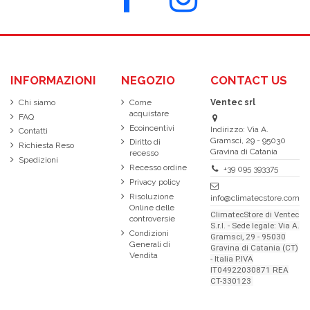
INFORMAZIONI
NEGOZIO
CONTACT US
Chi siamo
Come
Ventec srl
acquistare
FAQ
Ecoincentivi
Indirizzo: Via A.
Contatti
Gramsci, 29 - 95030
Diritto di
Richiesta Reso
Gravina di Catania
recesso
Spedizioni
Recesso ordine
+39 095 393375
Privacy policy
Risoluzione
info@climatecstore.com
Online delle
ClimatecStore di Ventec
controversie
S.r.l. - Sede legale: Via A.
Condizioni
Gramsci, 29 - 95030
Generali di
Gravina di Catania (CT)
Vendita
- Italia P.IVA
IT04922030871 REA
CT-330123