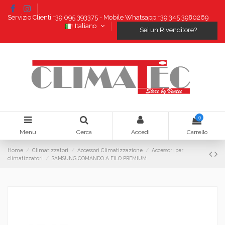
Servizio Clienti +39 095 393375 - Mobile Whatsapp +39 345 3980269
Italiano
Sei un Rivenditore?
0
Menu
Cerca
Accedi
Carrello
Home
Climatizzatori
Accessori Climatizzazione
Accessori per
climatizzatori
SAMSUNG COMANDO A FILO PREMIUM