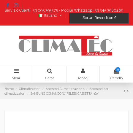
Servizio Clienti +39 095 393375 - Mobile Whatsapp +39 345 3980269
Italiano
Sei un Rivenditore?
0
Menu
Cerca
Accedi
Carrello
Home
Climatizzatori
Accessori Climatizzazione
Accessori per
climatizzatori
SAMSUNG COMANDO WIRELESS CASSETTA 360°