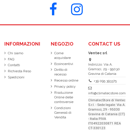
INFORMAZIONI
NEGOZIO
CONTACT US
Chi siamo
Come
Ventec srl
acquistare
FAQ
Ecoincentivi
Indirizzo: Via A.
Contatti
Gramsci, 29 - 95030
Diritto di
Richiesta Reso
Gravina di Catania
recesso
Spedizioni
Recesso ordine
+39 095 393375
Privacy policy
Risoluzione
info@climatecstore.com
Online delle
ClimatecStore di Ventec
controversie
S.r.l. - Sede legale: Via A.
Condizioni
Gramsci, 29 - 95030
Generali di
Gravina di Catania (CT)
Vendita
- Italia P.IVA
IT04922030871 REA
CT-330123