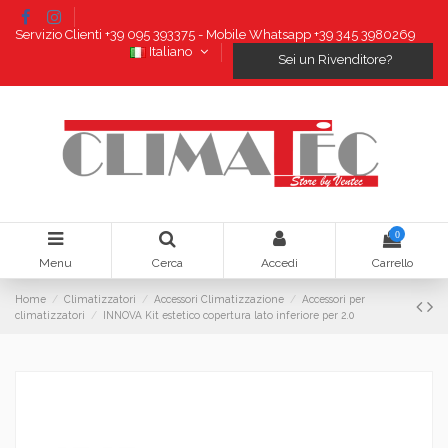
Servizio Clienti +39 095 393375 - Mobile Whatsapp +39 345 3980269
Italiano
Sei un Rivenditore?
0
Menu
Cerca
Accedi
Carrello
Home
Climatizzatori
Accessori Climatizzazione
Accessori per
climatizzatori
INNOVA Kit estetico copertura lato inferiore per 2.0