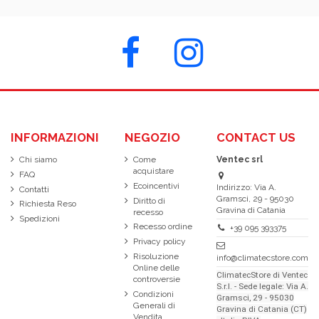
INFORMAZIONI
NEGOZIO
CONTACT US
Chi siamo
Come
Ventec srl
acquistare
FAQ
Ecoincentivi
Indirizzo: Via A.
Contatti
Gramsci, 29 - 95030
Diritto di
Richiesta Reso
Gravina di Catania
recesso
Spedizioni
Recesso ordine
+39 095 393375
Privacy policy
Risoluzione
info@climatecstore.com
Online delle
ClimatecStore di Ventec
controversie
S.r.l. - Sede legale: Via A.
Condizioni
Gramsci, 29 - 95030
Generali di
Gravina di Catania (CT)
Vendita