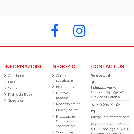
INFORMAZIONI
NEGOZIO
CONTACT US
Chi siamo
Come
Ventec srl
acquistare
FAQ
Ecoincentivi
Indirizzo: Via A.
Contatti
Gramsci, 29 - 95030
Diritto di
Richiesta Reso
Gravina di Catania
recesso
Spedizioni
Recesso ordine
+39 095 393375
Privacy policy
Risoluzione
info@climatecstore.com
Online delle
ClimatecStore di Ventec
controversie
S.r.l. - Sede legale: Via A.
Condizioni
Gramsci, 29 - 95030