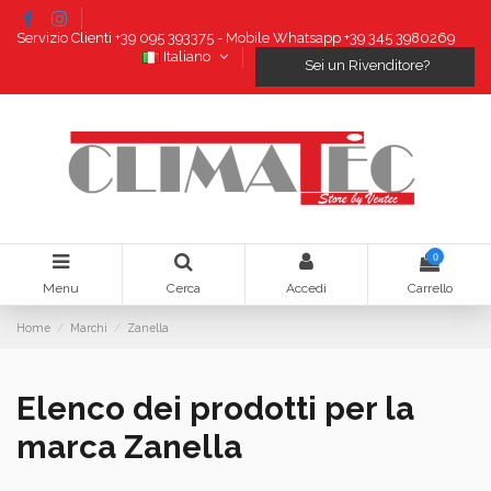
Servizio Clienti +39 095 393375 - Mobile Whatsapp +39 345 3980269
Italiano
Sei un Rivenditore?
0
Menu
Cerca
Accedi
Carrello
Home
Marchi
Zanella
Elenco dei prodotti per la
marca Zanella