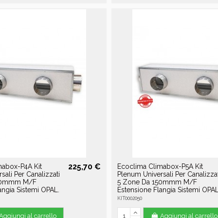
225,70 €
mabox-P4A Kit
Ecoclima Climabox-P5A Kit
sali Per Canalizzati
Plenum Universali Per Canalizzat
150mmm M/F
5 Zone Da 150mmm M/F
angia Sistemi OPAL.
Estensione Flangia Sistemi OPAL
KIT0002050
Aggiungi al carrello
Aggiungi al carrello