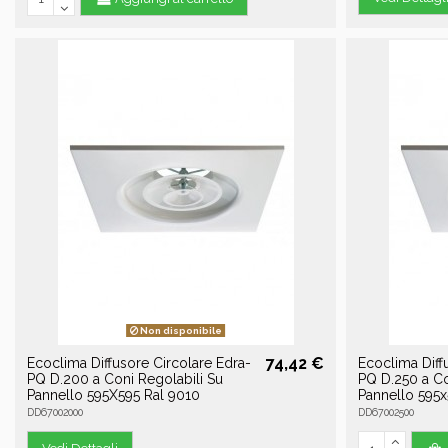
Non disponibile
74,42 €
Ecoclima Diffusore Circolare Edra-
Ecoclima Diff
PQ D.200 a Coni Regolabili Su
PQ D.250 a Co
Pannello 595X595 Ral 9010
Pannello 595x
DD67002000
DD67002500