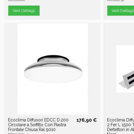
Vedi Dettagli
Vedi Dettagl
176,90 €
Ecoclima Diffusori EDCC D.200
Ecoclima Diff
Circolare a Soffitto Con Piastra
2 Fer L 1500 T
Frontale Chiusa Ral 9010
Deflettori in 