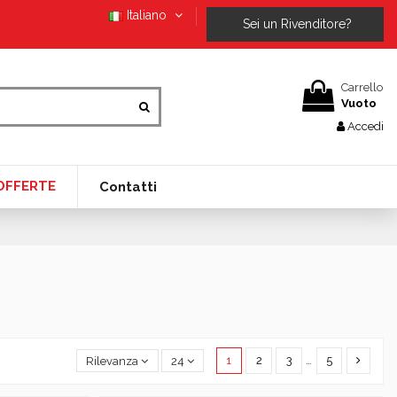
Italiano
Sei un Rivenditore?
Carrello
Vuoto
Accedi
OFFERTE
Contatti
1
2
3
…
5
Rilevanza
24