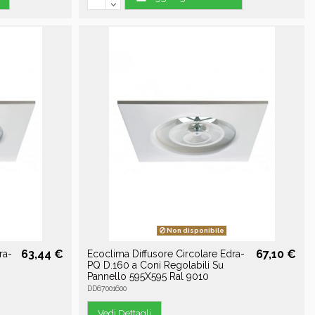
Non disponibile
63,44 €
67,10 €
ra-
Ecoclima Diffusore Circolare Edra-
PQ D.160 a Coni Regolabili Su
Pannello 595X595 Ral 9010
DD67001600
Vedi Dettagli