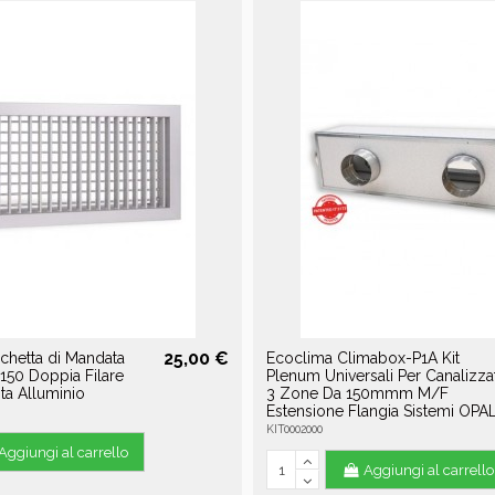
25,00 €
chetta di Mandata
Ecoclima Climabox-P1A Kit
50 Doppia Filare
Plenum Universali Per Canalizzat
sta Alluminio
3 Zone Da 150mmm M/F
Estensione Flangia Sistemi OPAL
KIT0002000
Aggiungi al carrello
Aggiungi al carrello