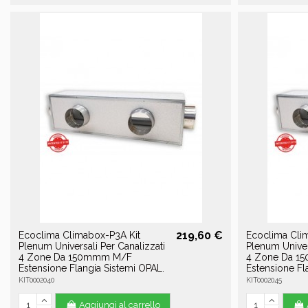
219,60 €
Ecoclima Climabox-P3A Kit
Ecoclima Cli
Plenum Universali Per Canalizzati
Plenum Univer
4 Zone Da 150mmm M/F
4 Zone Da 
Estensione Flangia Sistemi OPAL.
Estensione Fl
KIT0002040
KIT0002045
Aggiungi al carrello