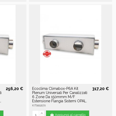
256,20 €
317,20 €
Ecoclima Climabox-P6A Kit
i
Plenum Universali Per Canalizzati
6 Zone Da 150mmm M/F
.
Estensione Flangia Sistemi OPAL.
KIT0002070
Aggiungi al carrello