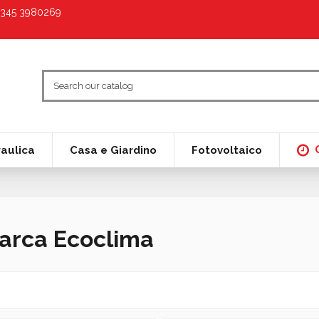
9 345 3980269
raulica
Casa e Giardino
Fotovoltaico
marca Ecoclima