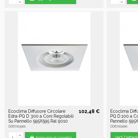
102,48 €
Ecoclima Diffusore Circolare
Ecoclima Diff
Edra-PQ D 300 a Coni Regolabili
PQ D.100 a Co
Su Pannello 595X595 Ral 9010
Pannello 595X
DD67003000
DD67001000
Vedi Dettagl
Aggiungi al carrello