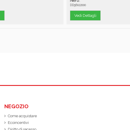
Nero.
DD56022000
i
Vedi Dettagli
NEGOZIO
Come acquistare
Ecoincentivi
Diritto di recesso