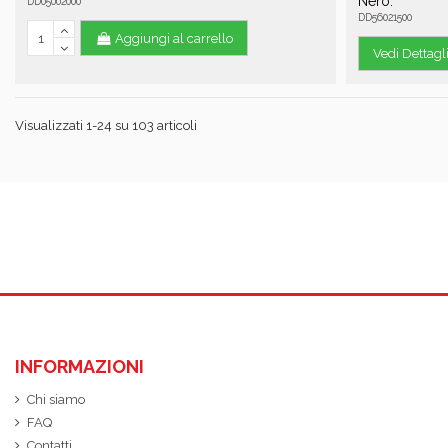
Nero.
DD05002000
DD56021500
Aggiungi al carrello
Vedi Dettagl
Visualizzati 1-24 su 103 articoli
INFORMAZIONI
Chi siamo
FAQ
Contatti