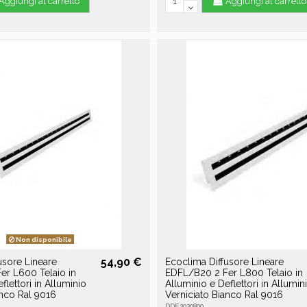
Aggiungi al carrello
Aggiungi al carrello
Non disponibile
54,90 €
usore Lineare
Ecoclima Diffusore Lineare
er L600 Telaio in
EDFL/B20 2 Fer L800 Telaio in
flettori in Alluminio
Alluminio e Deflettori in Allumin
anco Ral 9016
Verniciato Bianco Ral 9016
DDE2020800