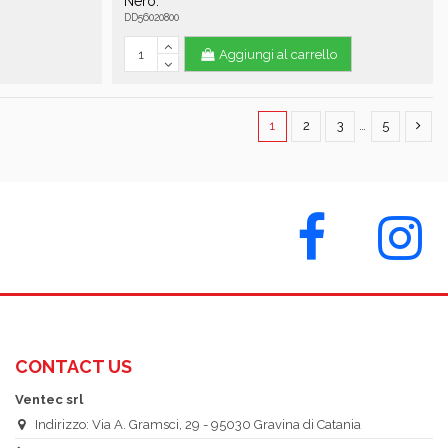
Nero.
DD56020800
Aggiungi al carrello
1
2
3
…
5
CONTACT US
Ventec srl
Indirizzo: Via A. Gramsci, 29 - 95030 Gravina di Catania