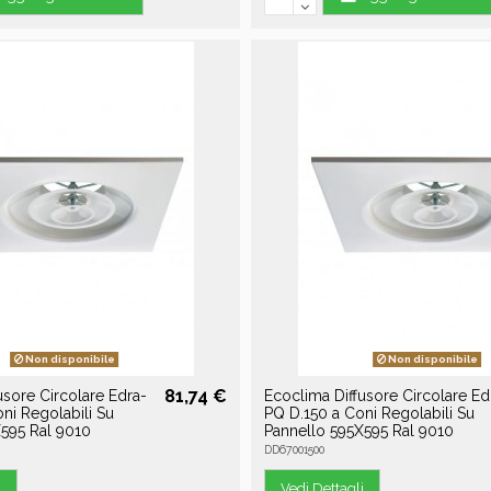
Non disponibile
Non disponibile
81,74 €
usore Circolare Edra-
Ecoclima Diffusore Circolare Ed
ni Regolabili Su
PQ D.150 a Coni Regolabili Su
595 Ral 9010
Pannello 595X595 Ral 9010
DD67001500
i
Vedi Dettagli