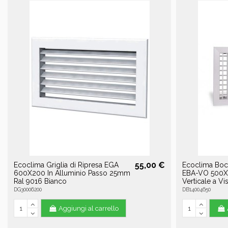
55,00 €
Ecoclima Griglia di Ripresa EGA
Ecoclima Boc
600X200 In Alluminio Passo 25mm
EBA-VO 500X1
Ral 9016 Bianco
Verticale a Vi
DG30006200
DB14004650
Aggiungi al carrello