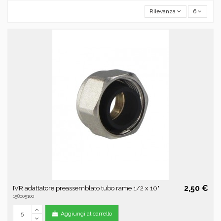
Rilevanza
6
2,50 €
IVR adattatore preassemblato tubo rame 1/2 x 10"
158005100
Aggiungi al carrello