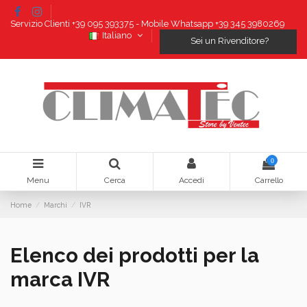
Servizio Clienti +39 095 393375 - Mobile Whatsapp +39 345 3980269
Italiano
Sei un Rivenditore?
0
Menu
Cerca
Accedi
Carrello
Home
Marchi
IVR
Elenco dei prodotti per la
marca IVR