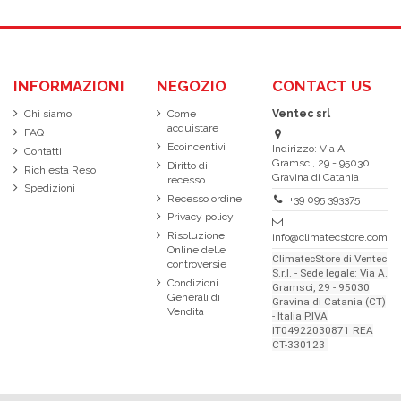
INFORMAZIONI
NEGOZIO
CONTACT US
Chi siamo
Come
Ventec srl
acquistare
FAQ
Ecoincentivi
Indirizzo: Via A.
Contatti
Gramsci, 29 - 95030
Diritto di
Richiesta Reso
Gravina di Catania
recesso
Spedizioni
Recesso ordine
+39 095 393375
Privacy policy
Risoluzione
info@climatecstore.com
Online delle
ClimatecStore di Ventec
controversie
S.r.l. - Sede legale: Via A.
Condizioni
Gramsci, 29 - 95030
Generali di
Gravina di Catania (CT)
Vendita
- Italia P.IVA
IT04922030871 REA
CT-330123