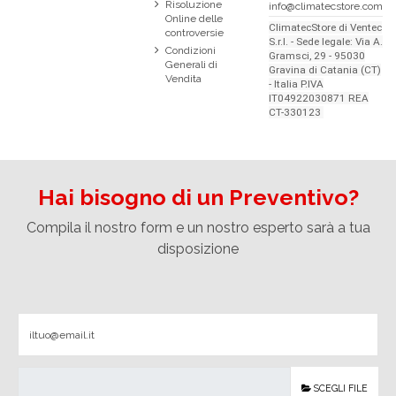
Risoluzione
info@climatecstore.com
Online delle
ClimatecStore di Ventec
controversie
S.r.l. - Sede legale: Via A.
Condizioni
Gramsci, 29 - 95030
Generali di
Gravina di Catania (CT)
Vendita
- Italia P.IVA
IT04922030871 REA
CT-330123
Hai bisogno di un Preventivo?
Compila il nostro form e un nostro esperto sarà a tua
disposizione
SCEGLI FILE