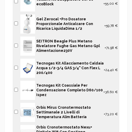
+55,00 €
ecoBlock
Gel Zerocal +Pro Dosatore
Proporzionale Anticalcare Con
+59,78 €
Ricarica LiquidaDima 1/2
SEITRON Beagle Plus Metano
Rivelatore Fughe Gas Metano Gpl
+71,98 €
Alimentazione230V
Tecnogas Kit Allacciamento Caldaia
Acqua 1/2-3/4 GAS 3/4" Con Flex L
+24,40 €
200/400
Tecnogas Kit Coassiale Per
Condensazione Completo D60/100
+36,60 €
Ispez
Orbis Mirus Cronotermostato
Settimanale 2 Livelli di
+73,20 €
Temperatura Alim Batteria
Orbis Cronotermostato Nexu+
Digitale Wifi Con Gestione