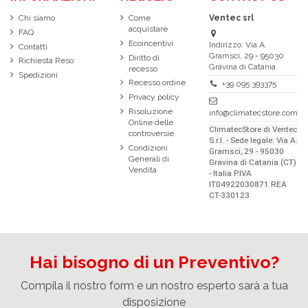
Chi siamo
Come
Ventec srl
acquistare
FAQ
Ecoincentivi
Indirizzo: Via A.
Contatti
Gramsci, 29 - 95030
Diritto di
Richiesta Reso
Gravina di Catania
recesso
Spedizioni
Recesso ordine
+39 095 393375
Privacy policy
Risoluzione
info@climatecstore.com
Online delle
ClimatecStore di Ventec
controversie
S.r.l. - Sede legale: Via A.
Condizioni
Gramsci, 29 - 95030
Generali di
Gravina di Catania (CT)
Vendita
- Italia P.IVA
IT04922030871 REA
CT-330123
Hai bisogno di un Preventivo?
Compila il nostro form e un nostro esperto sarà a tua
disposizione