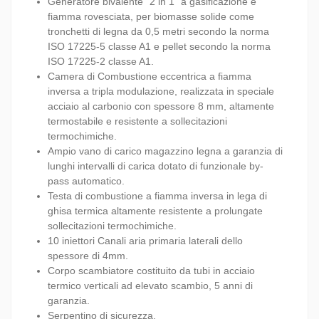
Generatore bivalente “2 in 1” a gasificazione e
fiamma rovesciata, per biomasse solide come
tronchetti di legna da 0,5 metri secondo la norma
ISO 17225-5 classe A1 e pellet secondo la norma
ISO 17225-2 classe A1.
Camera di Combustione eccentrica a fiamma
inversa a tripla modulazione, realizzata in speciale
acciaio al carbonio con spessore 8 mm, altamente
termostabile e resistente a sollecitazioni
termochimiche.
Ampio vano di carico magazzino legna a garanzia di
lunghi intervalli di carica dotato di funzionale by-
pass automatico.
Testa di combustione a fiamma inversa in lega di
ghisa termica altamente resistente a prolungate
sollecitazioni termochimiche.
10 iniettori Canali aria primaria laterali dello
spessore di 4mm.
Corpo scambiatore costituito da tubi in acciaio
termico verticali ad elevato scambio, 5 anni di
garanzia.
Serpentino di sicurezza.