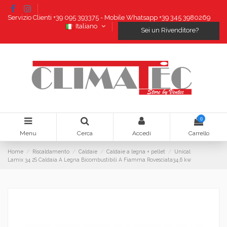
Servizio Clienti +39 095 393375 - Mobile Whatsapp +39 345 3980269
Italiano
Sei un Rivenditore?
0
Menu
Cerca
Accedi
Carrello
Home
Riscaldamento
Caldaie
Caldaie a legna + pellet
Unical
Lamix 34 2S Caldaia A Legna Bicombustibili A Fiamma Rovesciata34,6 kw