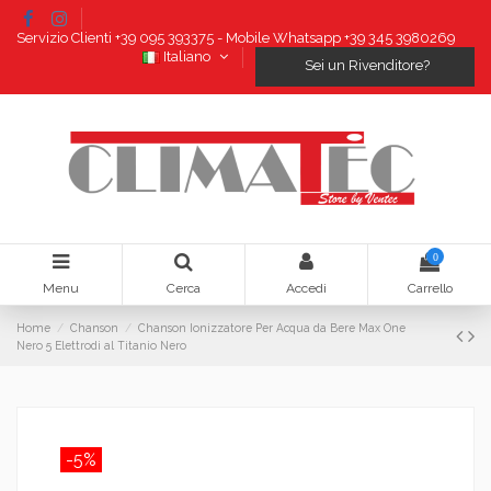
Servizio Clienti +39 095 393375 - Mobile Whatsapp +39 345 3980269
Italiano
Sei un Rivenditore?
0
Menu
Cerca
Accedi
Carrello
Home
Chanson
Chanson Ionizzatore Per Acqua da Bere Max One
Nero 5 Elettrodi al Titanio Nero
-5%