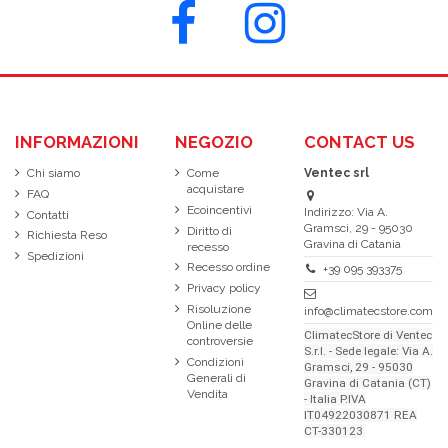
INFORMAZIONI
NEGOZIO
CONTACT US
Chi siamo
Come
Ventec srl
acquistare
FAQ
Ecoincentivi
Indirizzo: Via A.
Contatti
Gramsci, 29 - 95030
Diritto di
Richiesta Reso
Gravina di Catania
recesso
Spedizioni
Recesso ordine
+39 095 393375
Privacy policy
Risoluzione
info@climatecstore.com
Online delle
ClimatecStore di Ventec
controversie
S.r.l. - Sede legale: Via A.
Condizioni
Gramsci, 29 - 95030
Generali di
Gravina di Catania (CT)
Vendita
- Italia P.IVA
IT04922030871 REA
CT-330123