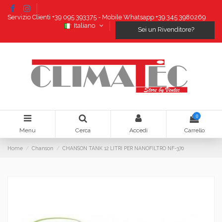
Servizio Clienti +39 095 393375 - Mobile Whatsapp +39 345 3980269
Italiano
Sei un Rivenditore?
0
Menu
Cerca
Accedi
Carrello
Home
Chanson
CHANSON TANK 12 LITRI PER NANOFILTRO NF-370