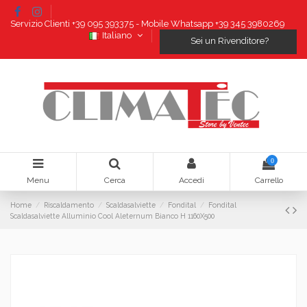
Servizio Clienti +39 095 393375 - Mobile Whatsapp +39 345 3980269
Italiano
Sei un Rivenditore?
0
Menu
Cerca
Accedi
Carrello
Home
Riscaldamento
Scaldasalviette
Fondital
Fondital
Scaldasalviette Alluminio Cool Aleternum Bianco H 1160X500