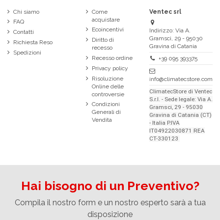
Chi siamo
Come
Ventec srl
acquistare
FAQ
Ecoincentivi
Indirizzo: Via A.
Contatti
Gramsci, 29 - 95030
Diritto di
Richiesta Reso
Gravina di Catania
recesso
Spedizioni
Recesso ordine
+39 095 393375
Privacy policy
Risoluzione
info@climatecstore.com
Online delle
ClimatecStore di Ventec
controversie
S.r.l. - Sede legale: Via A.
Condizioni
Gramsci, 29 - 95030
Generali di
Gravina di Catania (CT)
Vendita
- Italia P.IVA
IT04922030871 REA
CT-330123
Hai bisogno di un Preventivo?
Compila il nostro form e un nostro esperto sarà a tua
disposizione