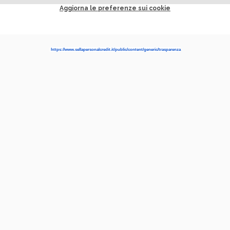
Aggiorna le preferenze sui cookie
https://www.sellapersonalcredit.it/public/content/generic/trasparenza