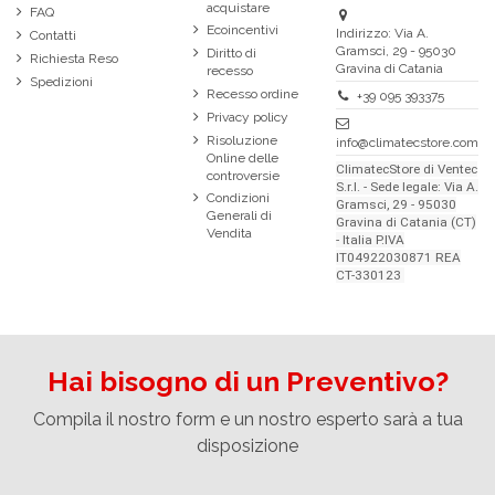
acquistare
FAQ
Ecoincentivi
Indirizzo: Via A.
Contatti
Gramsci, 29 - 95030
Diritto di
Richiesta Reso
Gravina di Catania
recesso
Spedizioni
Recesso ordine
+39 095 393375
Privacy policy
Risoluzione
info@climatecstore.com
Online delle
ClimatecStore di Ventec
controversie
S.r.l. - Sede legale: Via A.
Condizioni
Gramsci, 29 - 95030
Generali di
Gravina di Catania (CT)
Vendita
- Italia P.IVA
IT04922030871 REA
CT-330123
Hai bisogno di un Preventivo?
Compila il nostro form e un nostro esperto sarà a tua
disposizione