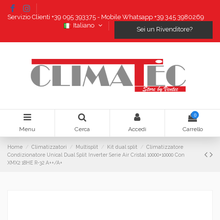
Servizio Clienti +39 095 393375 - Mobile Whatsapp +39 345 3980269
Italiano
Sei un Rivenditore?
0
Menu
Cerca
Accedi
Carrello
Home
Climatizzatori
Multisplit
Kit dual split
Climatizzatore
Condizionatore Unical Dual Split Inverter Serie Air Cristal 10000+10000 Con
XMX2 18HE R-32 A++/A+