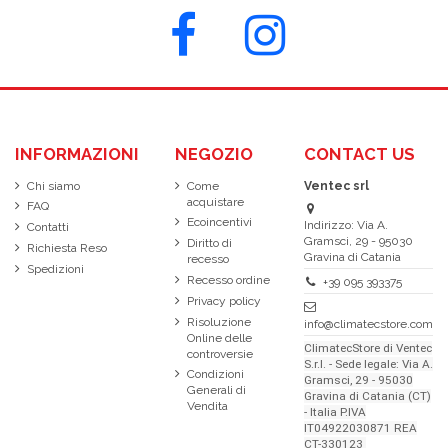
INFORMAZIONI
NEGOZIO
CONTACT US
Chi siamo
Come
Ventec srl
acquistare
FAQ
Ecoincentivi
Indirizzo: Via A.
Contatti
Gramsci, 29 - 95030
Diritto di
Richiesta Reso
Gravina di Catania
recesso
Spedizioni
Recesso ordine
+39 095 393375
Privacy policy
Risoluzione
info@climatecstore.com
Online delle
ClimatecStore di Ventec
controversie
S.r.l. - Sede legale: Via A.
Condizioni
Gramsci, 29 - 95030
Generali di
Gravina di Catania (CT)
Vendita
- Italia P.IVA
IT04922030871 REA
CT-330123