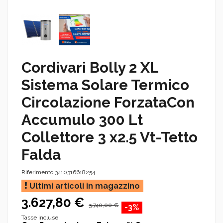
Cordivari Bolly 2 XL
Sistema Solare Termico
Circolazione ForzataCon
Accumulo 300 Lt
Collettore 3 x2.5 Vt-Tetto
Falda
Riferimento
3410316618254
Ultimi articoli in magazzino
3.627,80 €
3.740,00 €
-3%
Tasse incluse