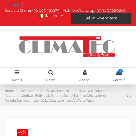
Servizio Clienti +39 095 393375 - Mobile Whatsapp +39 345 3980269
Italiano
Sei un Rivenditore?
0
Menu
Cerca
Accedi
Carrello
Home
Riscaldamento
Solare termico
Kit solari a circolazione
forzata
Cordivari Bolly 2 XL Sistema Solare Termico Circolazione
ForzataCon Accumulo 300 Lt Collettore 3 x2.5 Vt-Tetto Falda
-3%