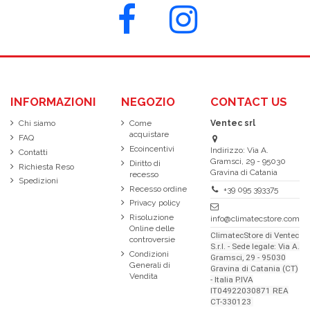
INFORMAZIONI
NEGOZIO
CONTACT US
Chi siamo
Come
Ventec srl
acquistare
FAQ
Ecoincentivi
Indirizzo: Via A.
Contatti
Gramsci, 29 - 95030
Diritto di
Richiesta Reso
Gravina di Catania
recesso
Spedizioni
Recesso ordine
+39 095 393375
Privacy policy
Risoluzione
info@climatecstore.com
Online delle
ClimatecStore di Ventec
controversie
S.r.l. - Sede legale: Via A.
Condizioni
Gramsci, 29 - 95030
Generali di
Gravina di Catania (CT)
Vendita
- Italia P.IVA
IT04922030871 REA
CT-330123