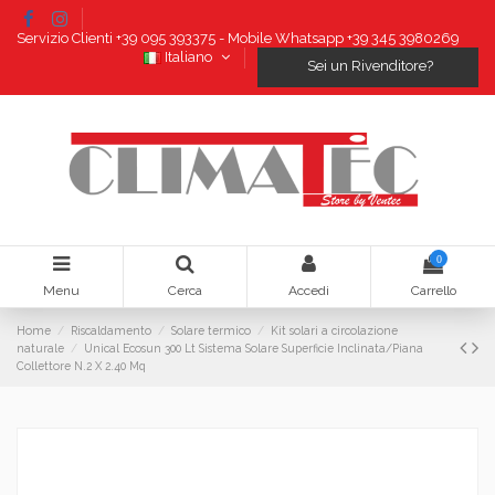
Servizio Clienti +39 095 393375 - Mobile Whatsapp +39 345 3980269
Italiano
Sei un Rivenditore?
0
Menu
Cerca
Accedi
Carrello
Home
Riscaldamento
Solare termico
Kit solari a circolazione
naturale
Unical Ecosun 300 Lt Sistema Solare Superficie Inclinata/Piana
Collettore N.2 X 2.40 Mq