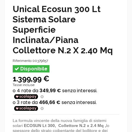
Unical Ecosun 300 Lt
Sistema Solare
Superficie
Inclinata/Piana
Collettore N.2 X 2.40 Mq
Riferimento
00379657
Disponibile
1.399,99 €
Tasse incluse
La formula vincente della nuova famiglia di sistemi
solari
ECOSUN Lt 300, Collettore N.2 x 2.4 Mq ,
lo
spessore dello strato coibentante del bollitore e dei