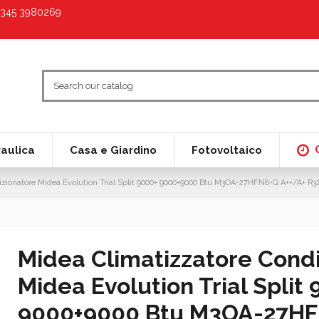
9 345 3980269
raulica
Casa e Giardino
Fotovoltaico
izionatore Midea Evolution Trial Split 9000+ 9000+9000 Btu M3OA-27HFN8-Q A++/A+ R32
Midea Climatizzatore Cond
Midea Evolution Trial Split
9000+9000 Btu M3OA-27HF