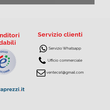
Servizio clienti
nditori
idabili
Servizio Whatsapp
Ufficio commerciale
ventecsrl@gmail.com