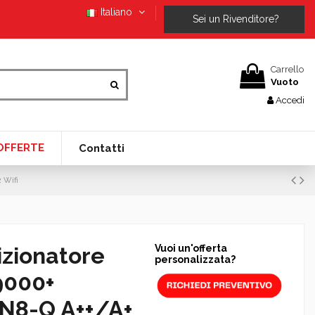
Italiano
Sei un Rivenditore?
Carrello
Vuoto
Accedi
OFFERTE
Contatti
 Wifi
izionatore
Vuoi un'offerta
personalizzata?
 9000+
N8-Q A++/A+