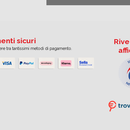
nti sicuri
Rive
aff
iere tra tantissimi metodi di pagamento.