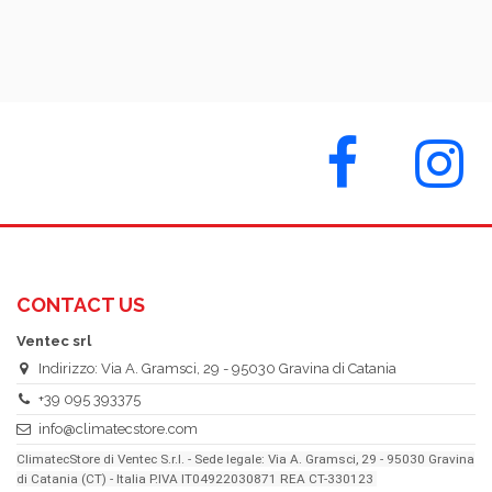
CONTACT US
Ventec srl
Indirizzo: Via A. Gramsci, 29 - 95030 Gravina di Catania
+39 095 393375
info@climatecstore.com
ClimatecStore di Ventec S.r.l. - Sede legale: Via A. Gramsci, 29 - 95030 Gravina
di Catania (CT) - Italia P.IVA IT04922030871 REA CT-330123