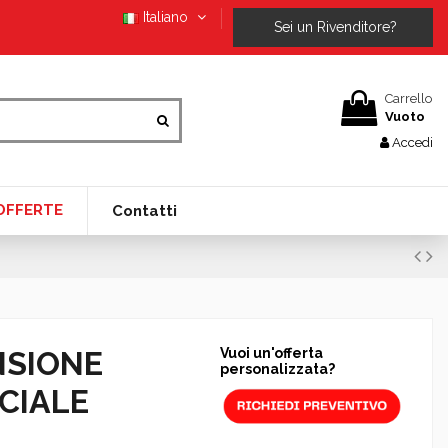
Italiano
Sei un Rivenditore?
Carrello
Vuoto
Accedi
OFFERTE
Contatti
NSIONE
Vuoi un'offerta
personalizzata?
CIALE