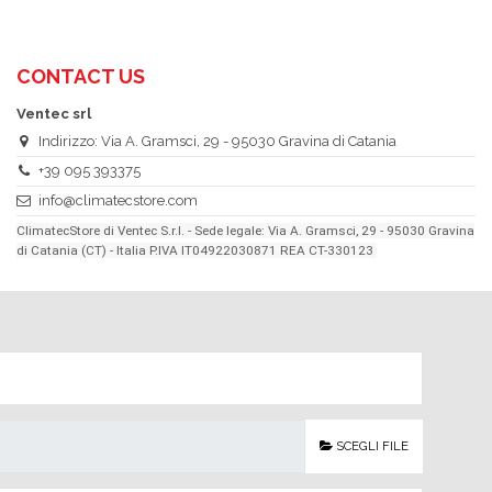
CONTACT US
Ventec srl
Indirizzo: Via A. Gramsci, 29 - 95030 Gravina di Catania
+39 095 393375
info@climatecstore.com
ClimatecStore di Ventec S.r.l. - Sede legale: Via A. Gramsci, 29 - 95030 Gravina
di Catania (CT) - Italia P.IVA IT04922030871 REA CT-330123
SCEGLI FILE