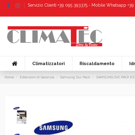
Servizio Clienti +39 095 393375 - Mobile Whatsapp +3
Climatizzatori
Riscaldamento
Id
Home
Estensioni di Garanzia
Samsung Svc Pack
SAMSUNG SVC PACK ES