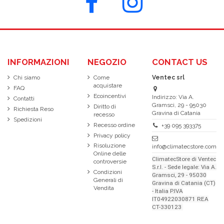
INFORMAZIONI
NEGOZIO
CONTACT US
Chi siamo
Come
Ventec srl
acquistare
FAQ
Ecoincentivi
Indirizzo: Via A.
Contatti
Gramsci, 29 - 95030
Diritto di
Richiesta Reso
Gravina di Catania
recesso
Spedizioni
Recesso ordine
+39 095 393375
Privacy policy
Risoluzione
info@climatecstore.com
Online delle
ClimatecStore di Ventec
controversie
S.r.l. - Sede legale: Via A.
Condizioni
Gramsci, 29 - 95030
Generali di
Gravina di Catania (CT)
Vendita
- Italia P.IVA
IT04922030871 REA
CT-330123