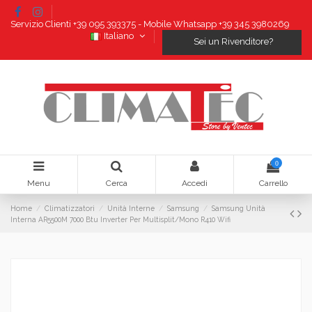
Servizio Clienti +39 095 393375 - Mobile Whatsapp +39 345 3980269
Italiano
Sei un Rivenditore?
0
Menu
Cerca
Accedi
Carrello
Home
Climatizzatori
Unità Interne
Samsung
Samsung Unità
Interna AR5500M 7000 Btu Inverter Per Multisplit/Mono R410 Wifi