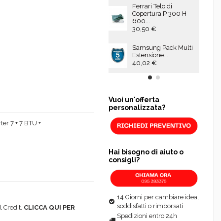
Ferrari Telo di
Copertura P 300 H
600...
30,50 €
Samsung Pack Multi
Estensione...
40,02 €
Vuoi un'offerta
personalizzata?
er 7 + 7 BTU +
Hai bisogno di aiuto o
consigli?
14 Giorni per cambiare idea,
soddisfatti o rimborsati
 Credit.
CLICCA QUI PER
Spedizioni entro 24h