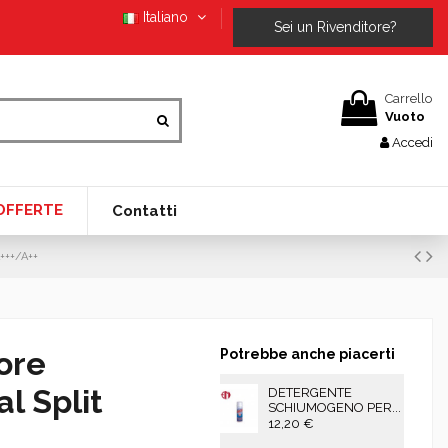
Italiano
Sei un Rivenditore?
Carrello
Vuoto
Accedi
OFFERTE
Contatti
+++/A++
ore
Potrebbe anche piacerti
l Split
DETERGENTE
SCHIUMOGENO PER...
12,20 €