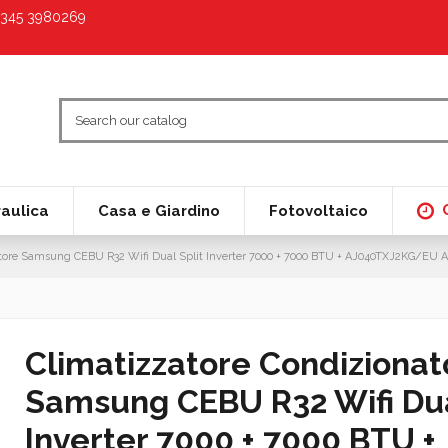
9 345 3980269
raulica
Casa e Giardino
Fotovoltaico
atore Samsung CEBU R32 Wifi Dual Split Inverter 7000 + 7000 BTU + AJ040TXJ2KG/EU A
Climatizzatore Condizionat
Samsung CEBU R32 Wifi Dua
Inverter 7000 + 7000 BTU +