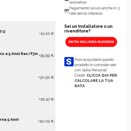
lavorative
Pagamento sicuro anche in 3
rate senza interessi
Sei un Installatore o un
rivenditore?
NTO
+12,20 €
no a 5 Anni Rac/Fjm
+39,99 €
Puoi acquistare questo
prodotto in comode rate
con Sella Personal
Credit.
CLICCA QUI PER
+30,50 €
CALCOLARE LA TUA
RATA
+16,47 €
rna 5 Anni
+40,02 €