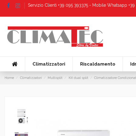
Servizio Clienti +39 095 393375 - Mobile Whatsapp +3
Climatizzatori
Riscaldamento
Id
Home
Climatizzatori
Multisplit
Kit dual split
Climatizzatore Condizion