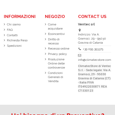
INFORMAZIONI
NEGOZIO
CONTACT US
Chi siamo
Come
Ventec srl
acquistare
FAQ
Ecoincentivi
Indirizzo: Via A.
Contatti
Gramsci, 29 - 95030
Diritto di
Richiesta Reso
Gravina di Catania
recesso
Spedizioni
Recesso ordine
+39 095 393375
Privacy policy
Risoluzione
info@climatecstore.com
Online delle
ClimatecStore di Ventec
controversie
S.r.l. - Sede legale: Via A.
Condizioni
Gramsci, 29 - 95030
Generali di
Gravina di Catania (CT)
Vendita
- Italia P.IVA
IT04922030871 REA
CT-330123