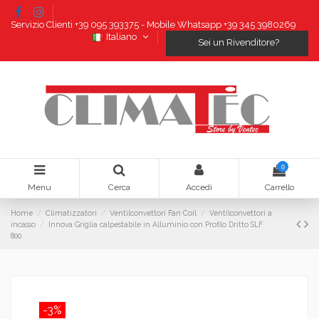
Servizio Clienti +39 095 393375 - Mobile Whatsapp +39 345 3980269
Italiano
Sei un Rivenditore?
0
Menu
Cerca
Accedi
Carrello
Home
Climatizzatori
Ventilconvettori Fan Coil
Ventilconvettori a
incasso
Innova Griglia calpestabile in Alluminio con Profilo Dritto SLF
800
-3%