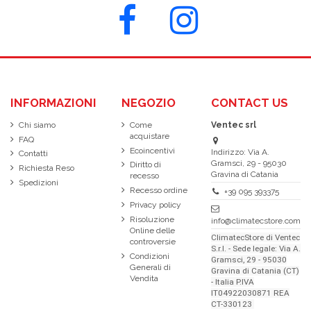
INFORMAZIONI
NEGOZIO
CONTACT US
Chi siamo
Come
Ventec srl
acquistare
FAQ
Ecoincentivi
Indirizzo: Via A.
Contatti
Gramsci, 29 - 95030
Diritto di
Richiesta Reso
Gravina di Catania
recesso
Spedizioni
Recesso ordine
+39 095 393375
Privacy policy
Risoluzione
info@climatecstore.com
Online delle
ClimatecStore di Ventec
controversie
S.r.l. - Sede legale: Via A.
Condizioni
Gramsci, 29 - 95030
Generali di
Gravina di Catania (CT)
Vendita
- Italia P.IVA
IT04922030871 REA
CT-330123