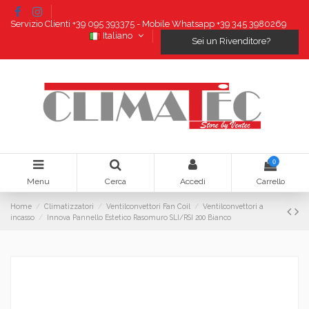
Servizio Clienti +39 095 393375 - Mobile Whatsapp +39 345 3980269
Italiano
Sei un Rivenditore?
0
Menu
Cerca
Accedi
Carrello
Home
Climatizzatori
Ventilconvettori Fan Coil
Ventilconvettori a
incasso
Innova Pannello Estetico Rasomuro SLI/RSI 200 Bianco