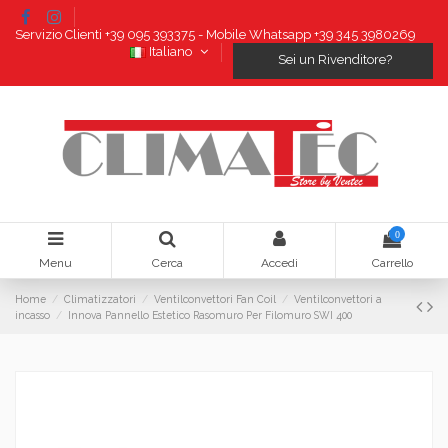
Servizio Clienti +39 095 393375 - Mobile Whatsapp +39 345 3980269
Italiano
Sei un Rivenditore?
0
Menu
Cerca
Accedi
Carrello
Home
Climatizzatori
Ventilconvettori Fan Coil
Ventilconvettori a
incasso
Innova Pannello Estetico Rasomuro Per Filomuro SWI 400