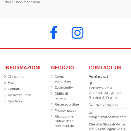
Non ci sono recensioni
INFORMAZIONI
NEGOZIO
CONTACT US
Chi siamo
Come
Ventec srl
acquistare
FAQ
Ecoincentivi
Indirizzo: Via A.
Contatti
Gramsci, 29 - 95030
Diritto di
Richiesta Reso
Gravina di Catania
recesso
Spedizioni
Recesso ordine
+39 095 393375
Privacy policy
Risoluzione
info@climatecstore.com
Online delle
ClimatecStore di Ventec
controversie
S.r.l. - Sede legale: Via A.