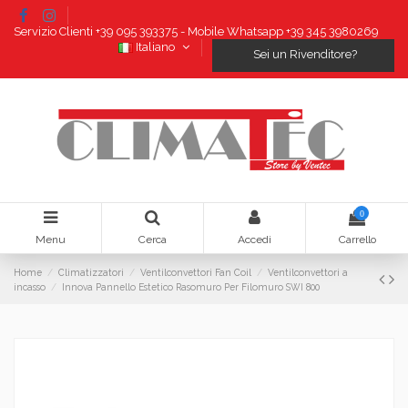
Servizio Clienti +39 095 393375 - Mobile Whatsapp +39 345 3980269
Italiano
Sei un Rivenditore?
0
Menu
Cerca
Accedi
Carrello
Home
Climatizzatori
Ventilconvettori Fan Coil
Ventilconvettori a
incasso
Innova Pannello Estetico Rasomuro Per Filomuro SWI 800