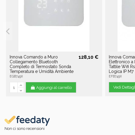
128,10 €
Innova Comando a Muro
Innova Coma
Collegamento Bluetooth
Elettronico a
Completo di Termostato Sonda
Tattile Wifi R
Temperatura e Umidità Ambiente
Logica IP M7
EGB749II
EFB749II
Vedi Dettagl
Aggiungi al carrello
Non ci sono recensioni