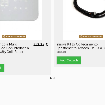
Non disponibile
Non disponibile
112,24 €
ndo a Muro
Innova Kit Di Collegamento
 Led Con Interfaccia
Spostamento Attacchi Da SX a 
s485 Coll. Butler
BB0646II
Vedi Dettagli
i