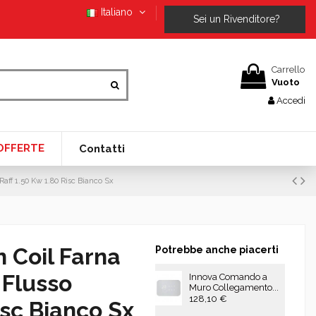
Italiano
Sei un Rivenditore?
Carrello
Vuoto
Accedi
OFFERTE
Contatti
Raff 1.50 Kw 1.80 Risc Bianco Sx
 Coil Farna
Potrebbe anche piacerti
 Flusso
Innova Comando a
Muro Collegamento...
128,10 €
isc Bianco Sx