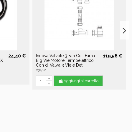
24,40 €
119,56 €
Innova Valvole 3 Fan Coil Farna
DX
Big Vie Motore Termoelettrico
Con di Valv.a 3 Vie e Det.
V30722II
Aggiungi al carrello