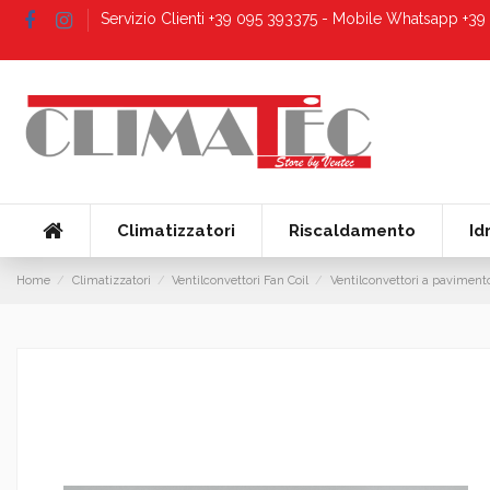
Servizio Clienti +39 095 393375 - Mobile Whatsapp +3
Climatizzatori
Riscaldamento
Id
Home
Climatizzatori
Ventilconvettori Fan Coil
Ventilconvettori a paviment