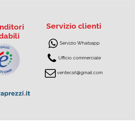
Servizio clienti
nditori
idabili
Servizio Whatsapp
Ufficio commerciale
ventecsrl@gmail.com