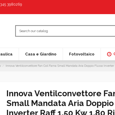
9 345 3980269
raulica
Casa e Giardino
Fotovoltaico
o
Innova Ventilconvettore Fan Coil Farna Small Mandata Aria Doppio Flusso Inverter 
Innova Ventilconvettore Fan
Small Mandata Aria Doppio
Inverter Raff 1.50 Kw 1.80 R