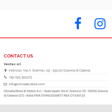
CONTACT US
Ventec srl
Indirizzo: Via A. Gramsci, 29 - 95030 Gravina di Catania
+39 095 393375
info@climatecstore.com
ClimatecStore di Ventec S.r.l. - Sede legale: Via A. Gramsci, 29 - 95030 Gravina
di Catania (CT) - Italia P.IVA IT04922030871 REA CT-330123