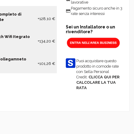
lavorative
Pagamento sicuro anche in 3
rate senza interessi
ompleto di
+128,10 €
te
Sei un Installatore o un
rivenditore?
 Wifi Itegrato
+134,20 €
Collegamneto
Puoi acquistare questo
+101,26 €
prodotto in comode rate
con Sella Personal
Credit.
CLICCA QUI PER
CALCOLARE LA TUA
RATA