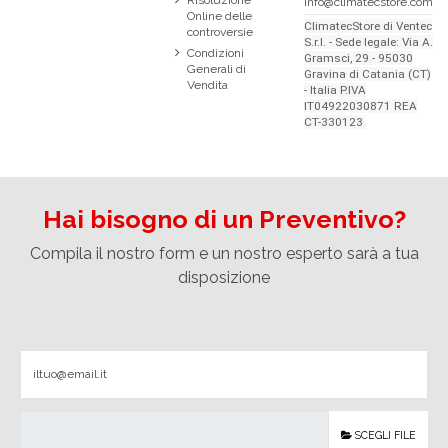
Risoluzione
info@climatecstore.com
Online delle
ClimatecStore di Ventec
controversie
S.r.l. - Sede legale: Via A.
Condizioni
Gramsci, 29 - 95030
Generali di
Gravina di Catania (CT)
Vendita
- Italia P.IVA
IT04922030871 REA
CT-330123
Hai bisogno di un Preventivo?
Compila il nostro form e un nostro esperto sarà a tua
disposizione
SCEGLI FILE