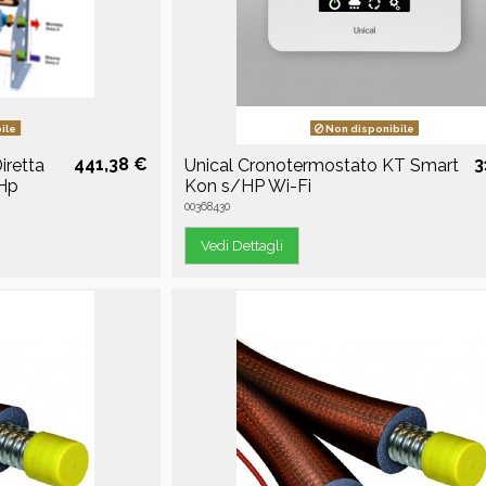
ile
Non disponibile
441,38 €
3
iretta
Unical Cronotermostato KT Smart
/Hp
Kon s/HP Wi-Fi
00368430
Vedi Dettagli