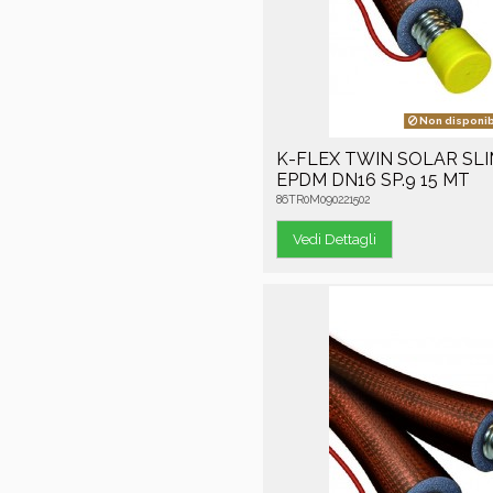
Non disponib
K-FLEX TWIN SOLAR SL
EPDM DN16 SP.9 15 MT
86TR0M090221502
Vedi Dettagli