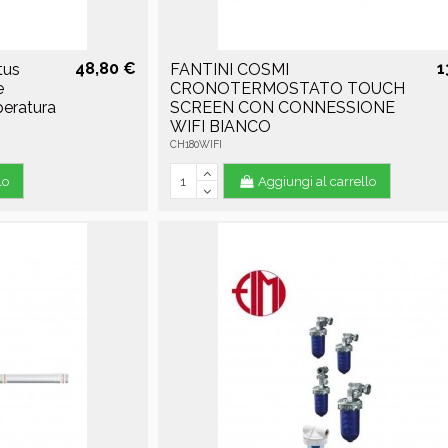
48,80 €
1
tus
FANTINI COSMI
e
CRONOTERMOSTATO TOUCH
peratura
SCREEN CON CONNESSIONE
WIFI BIANCO
CH180WIFI
lo
Aggiungi al carrello