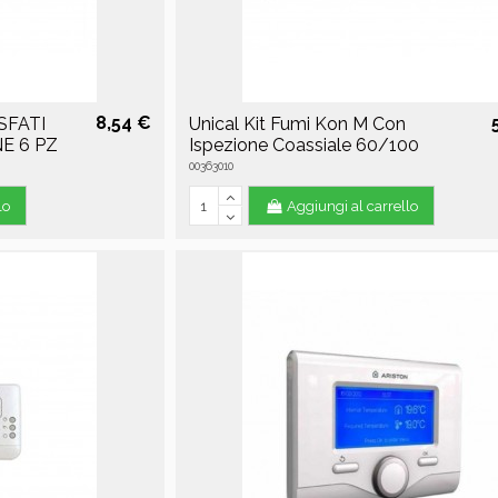
8,54 €
SFATI
Unical Kit Fumi Kon M Con
E 6 PZ
Ispezione Coassiale 60/100
00363010
lo
Aggiungi al carrello