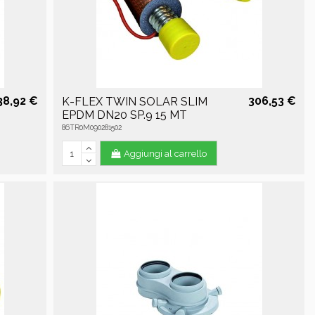
38,92 €
306,53 €
K-FLEX TWIN SOLAR SLIM
EPDM DN20 SP.9 15 MT
86TR0M090281502
Aggiungi al carrello