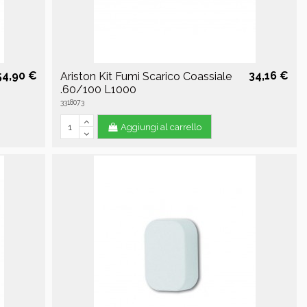
54,90 €
34,16 €
Ariston Kit Fumi Scarico Coassiale
.60/100 L1000
3318073
Aggiungi al carrello