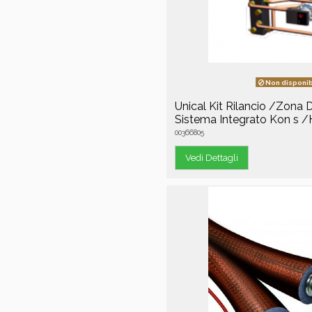
Non disponib
Unical Kit Rilancio /Zona D
Sistema Integrato Kon s 
00366805
Vedi Dettagli