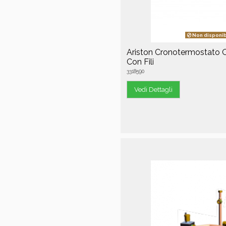
Non disponib
Ariston Cronotermostato 
Con Fili
3318590
Vedi Dettagli