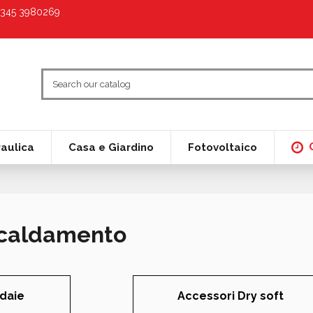
9 345 3980269
raulica
Casa e Giardino
Fotovoltaico
scaldamento
daie
Accessori Dry soft