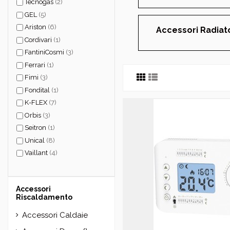
Tecnogas
(2)
GEL
(5)
Ariston
(6)
Accessori Radiato
Cordivari
(1)
FantiniCosmi
(3)
Ferrari
(1)
Fimi
(3)
Fondital
(1)
K-FLEX
(7)
Orbis
(3)
Seitron
(1)
Unical
(8)
Vaillant
(4)
Accessori
Riscaldamento
Accessori Caldaie