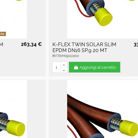
ile
263,34 €
3
IM
K-FLEX TWIN SOLAR SLIM
EPDM DN16 SP.9 20 MT
86TR0M090222002
Aggiungi al carrello