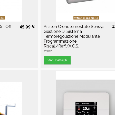
ile
Non disponibile
45,99 €
1
On-Off
Ariston Cronotemostato Sensys
Gestione Di Sistema
Termoregolazione Modulante
Programmazione
Riscal./Raff./A.C.S.
3318585
Vedi Dettagli