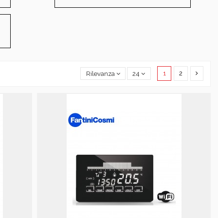
1
2
Rilevanza
24