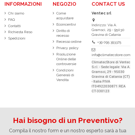
INFORMAZIONI
NEGOZIO
CONTACT US
Chi siamo
Come
Ventec srl
acquistare
FAQ
Ecoincentivi
Indirizzo: Via A.
Contatti
Gramsci, 29 - 95030
Diritto di
Richiesta Reso
Gravina di Catania
recesso
Spedizioni
Recesso ordine
+39 095 393375
Privacy policy
Risoluzione
info@climatecstore.com
Online delle
ClimatecStore di Ventec
controversie
S.r.l. - Sede legale: Via A.
Condizioni
Gramsci, 29 - 95030
Generali di
Gravina di Catania (CT)
Vendita
- Italia P.IVA
IT04922030871 REA
CT-330123
Hai bisogno di un Preventivo?
Compila il nostro form e un nostro esperto sarà a tua