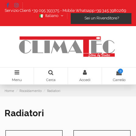
Servizio Clienti +39 095 393375 - Mobile Whatsapp +39 345 3980269
Italiano
Sei un Rivenditore?
0
Menu
Cerca
Accedi
Carrello
Home
Riscaldamento
Radiatori
Radiatori