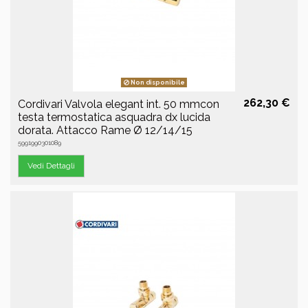
Non disponibile
262,30 €
Cordivari Valvola elegant int. 50 mmcon
testa termostatica asquadra dx lucida
dorata. Attacco Rame Ø 12/14/15
5991990301089
Vedi Dettagli