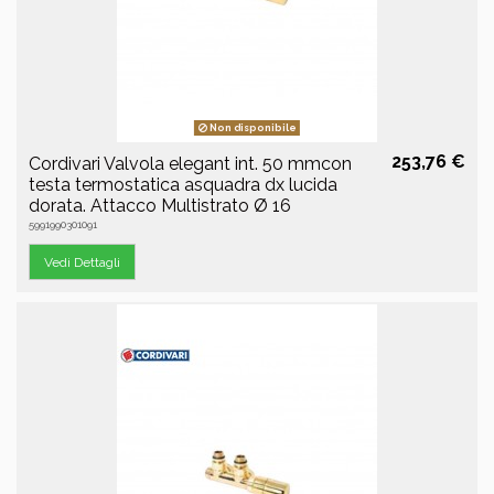
Non disponibile
253,76 €
Cordivari Valvola elegant int. 50 mmcon
testa termostatica asquadra dx lucida
dorata. Attacco Multistrato Ø 16
5991990301091
Vedi Dettagli