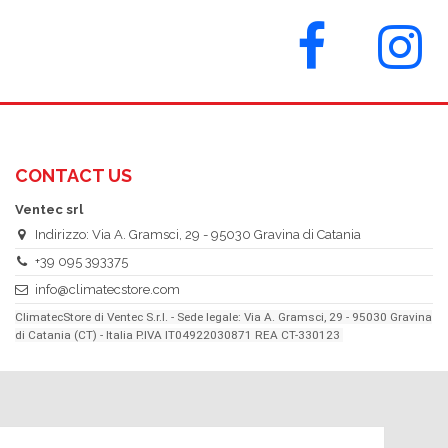
CONTACT US
Ventec srl
Indirizzo: Via A. Gramsci, 29 - 95030 Gravina di Catania
+39 095 393375
info@climatecstore.com
ClimatecStore di Ventec S.r.l. - Sede legale: Via A. Gramsci, 29 - 95030 Gravina
di Catania (CT) - Italia P.IVA IT04922030871 REA CT-330123