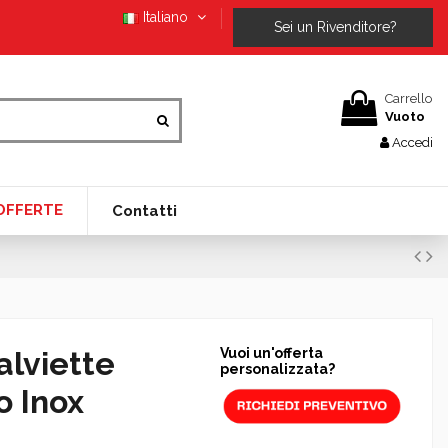
Italiano
Sei un Rivenditore?
Carrello
Vuoto
Accedi
OFFERTE
Contatti
alviette
Vuoi un'offerta
personalizzata?
o Inox