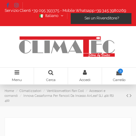
Servizio Clienti +39 095 393375 - Mobile Whatsapp +39 345 3980269
Italiano
Sei un Rivenditore?
0
Menu
Cerca
Accedi
Carrello
Home
Climatizzatori
Ventilconvettori Fan Coil
Accessori e
comandi
Innova Cassaforma Per Fancoil Da Incasso AirLeaf SLI 400 RSI
400