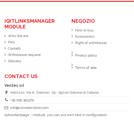
IQITLINKSMANAGER
NEGOZIO
MODULE
How to buy
Who We are
Ecoincentivi
FAQ
Right of withdrawal
Contatti
Withdrawal request
Privacy policy
Delivery
Terms of sale
CONTACT US
Ventec srl
Indirizzo: Via A. Gramsci, 29 - 95030 Gravina di Catania
+39 095 393375
info@climatecstore.com
iqitcontactpage - module, you can put own text in configuration